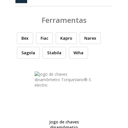
PEÇAS
MANÓMETRO
Ferramentas
FIXAÇÃO
ILUMINAÇÃO
FESTOOL
Bex
Fiac
Kapro
Narex
Sagola
Stabila
Wiha
ARTIGOS PARA FÃS
MÁQUINAS DE BRINCAR
MARCAS
FESTOOL
FEIN
Jogo de chaves
dinamômetro