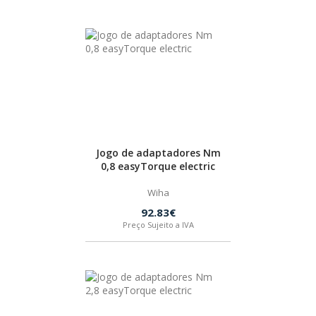
BOSTIK
OUTRAS MARCAS
FIAC
KEY BLADES & FIXINGS
Jogo de adaptadores Nm
0,8 easyTorque electric
Wiha
SIA ABRASIVES
92.83€
Preço Sujeito a IVA
METABO
INDEX