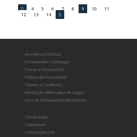
4
5
6
7
8
9
10
11
12
13
14
- Assistência Técnica
- Encomendas e Entregas
- Trocas e Devoluções
- Politica de Privacidade
- Termos e Condições
- Resolução Alternativa de Litígios
- Livro de Reclamações Electrónico
- Canalização
- Carpintaria
- Construção Civil