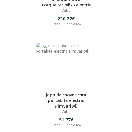
TorqueVario®-S electric
Wiha
HUSQVARNA
230.77€
Preço Sujeito a IVA
WIHA
CMT ORANGE TOOLS
STABILA
SAGOLA
Jogo de chaves com
portabits electric
BEX
slimVario®
Wiha
51.77€
IZAR
Preço Sujeito a IVA