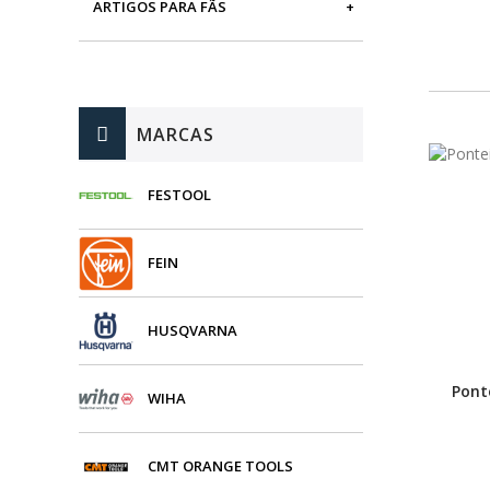
ARTIGOS PARA FÃS
MÁQUINAS DE BRINCAR
MARCAS
FESTOOL
FEIN
HUSQVARNA
Pont
WIHA
CMT ORANGE TOOLS