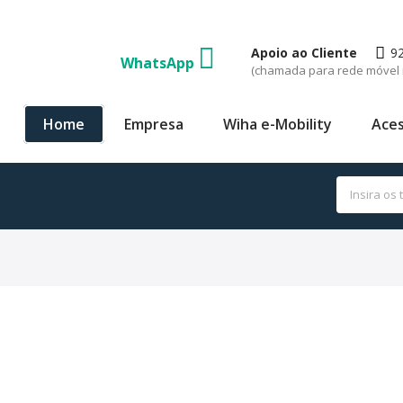
Apoio ao Cliente
9
WhatsApp
(chamada para rede móvel 
Home
Empresa
Wiha e-Mobility
Aces