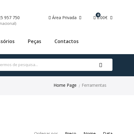
0
25 957 750
Área Privada
0.00€
nacional)
sórios
Peças
Contactos
Home Page
Ferramentas
|
Ordenar por
Preço
Nome
Data