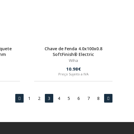
quete
Chave de Fenda 4.0x100x0.8
 mm
SoftFinish® Electric
Wiha
10.98€
Preço Sujeito a IVA
1
2
3
4
5
6
7
8