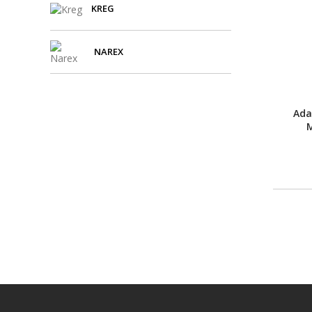
KREG
NAREX
Ada
M