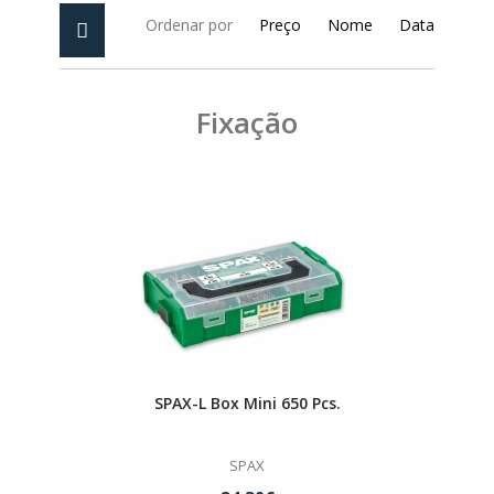
PEÇAS
MANÓMETRO
Ordenar por
Preço
Nome
Data
FIXAÇÃO
Fixação
ILUMINAÇÃO
FESTOOL
ARTIGOS PARA FÃS
MÁQUINAS DE BRINCAR
MARCAS
FESTOOL
SPAX-L Box Mini 650 Pcs.
SPAX
FEIN