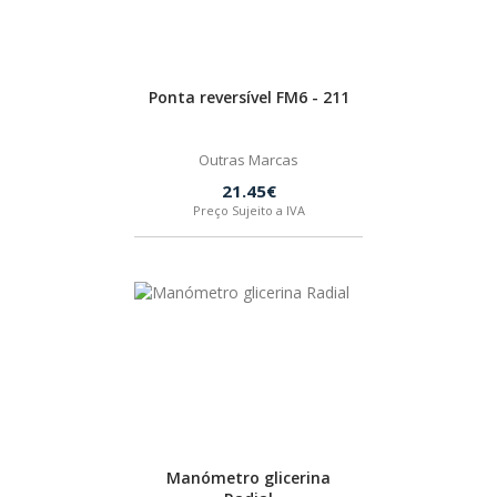
INDEX
SPAX
Ponta reversível FM6 - 211
LORCOL
Outras Marcas
21.45€
Preço Sujeito a IVA
BRENNENSTUHL
KREG
NAREX
Manómetro glicerina