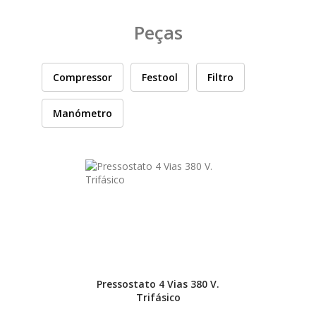
PEÇAS
MANÓMETRO
Peças
FIXAÇÃO
Compressor
Festool
Filtro
ILUMINAÇÃO
FESTOOL
Manómetro
ARTIGOS PARA FÃS
MÁQUINAS DE BRINCAR
CASHBACK PRIMAVERA 2026
MARCAS
Pressostato 4 Vias 380 V.
Trifásico
FESTOOL