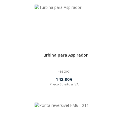
IZAR
BOSTIK
OUTRAS MARCAS
Turbina para Aspirador
FIAC
Festool
KEY BLADES & FIXINGS
142.90€
Preço Sujeito a IVA
SIA ABRASIVES
METABO