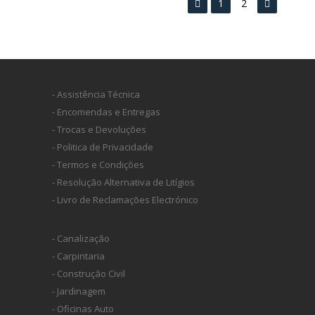
1
2
- Assistência Técnica
- Encomendas e Entregas
- Trocas e Devoluções
- Politica de Privacidade
- Termos e Condições
- Resolução Alternativa de Litígios
- Livro de Reclamações Electrónico
- Canalização
- Carpintaria
- Construção Civil
- Jardinagem
- Oficinas Auto