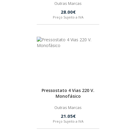
Outras Marcas
28.00€
FEIN
Preço Sujeito a IVA
HUSQVARNA
WIHA
CMT ORANGE TOOLS
STABILA
Pressostato 4 Vias 220 V.
Monofásico
SAGOLA
Outras Marcas
21.05€
Preço Sujeito a IVA
BEX