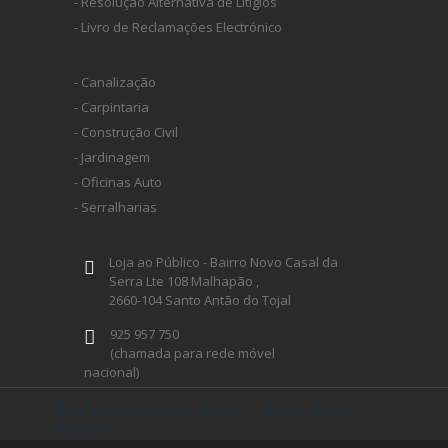
- Resolução Alternativa de Litígios
- Livro de Reclamações Electrónico
HUSQVARNA
- Canalização
WIHA
- Carpintaria
- Construção Civil
- Jardinagem
CMT ORANGE TOOLS
- Oficinas Auto
- Serralharias
STABILA
Loja ao Público - Bairro Novo Casal da
Serra Lte 108 Malhapão ,
SAGOLA
2660-104 Santo Antão do Tojal
925 957 750
BEX
(chamada para rede móvel
nacional)
geral@ferramentaprofissional.pt
IZAR
ferramentaprofissional.pt® 2026 - todos os direitos
reservados
desenvolvido por Imabyte