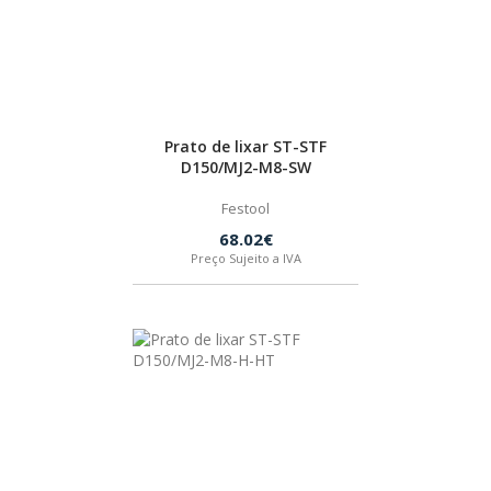
HUSQVARNA
WIHA
Prato de lixar ST-STF
D150/MJ2-M8-SW
CMT ORANGE TOOLS
Festool
68.02€
STABILA
Preço Sujeito a IVA
SAGOLA
BEX
IZAR