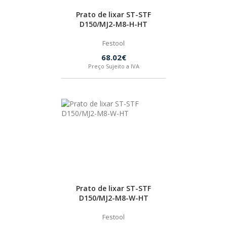
BOSTIK
Prato de lixar ST-STF
D150/MJ2-M8-H-HT
Festool
OUTRAS MARCAS
68.02€
Preço Sujeito a IVA
FIAC
KEY BLADES & FIXINGS
SIA ABRASIVES
METABO
Prato de lixar ST-STF
D150/MJ2-M8-W-HT
INDEX
Festool