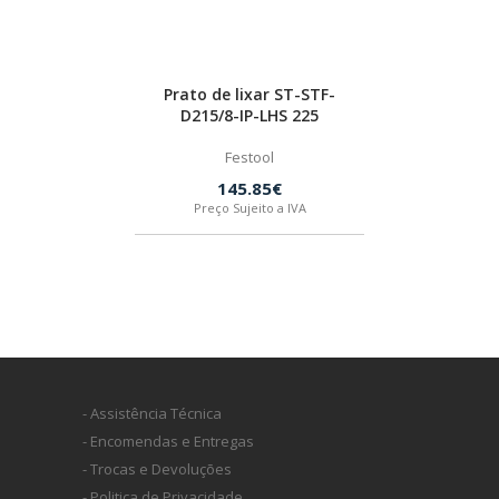
Prato de lixar ST-STF-
D215/8-IP-LHS 225
Festool
145.85€
Preço Sujeito a IVA
- Assistência Técnica
- Encomendas e Entregas
- Trocas e Devoluções
- Politica de Privacidade