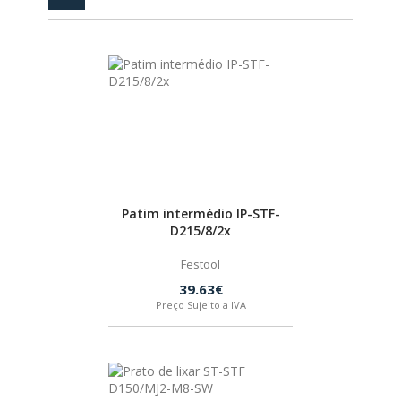
PEÇAS
MANÓMETRO
FIXAÇÃO
ILUMINAÇÃO
FESTOOL
ARTIGOS PARA FÃS
MÁQUINAS DE BRINCAR
Patim intermédio IP-STF-
D215/8/2x
Festool
MARCAS
39.63€
Preço Sujeito a IVA
FESTOOL
FEIN