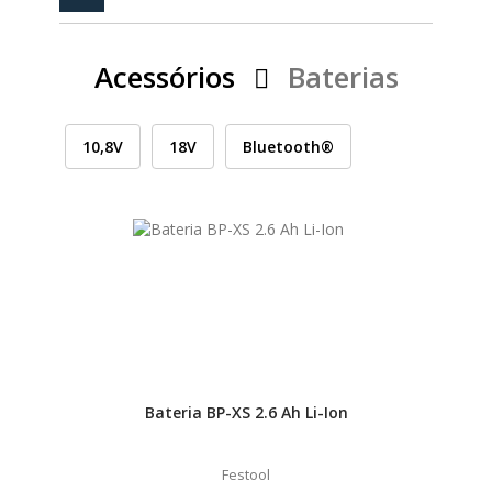
PEÇAS
MANÓMETRO
Acessórios
Baterias
FIXAÇÃO
ILUMINAÇÃO
FESTOOL
10,8V
18V
Bluetooth®
ARTIGOS PARA FÃS
MÁQUINAS DE BRINCAR
MARCAS
FESTOOL
Bateria BP-XS 2.6 Ah Li-Ion
FEIN
Festool