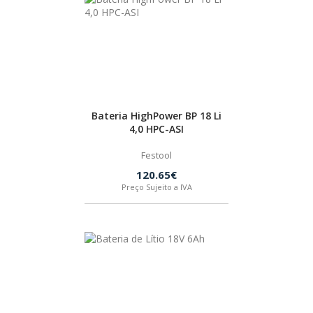
BOSTIK
OUTRAS MARCAS
FIAC
Bateria HighPower BP 18 Li
4,0 HPC-ASI
KEY BLADES & FIXINGS
Festool
120.65€
Preço Sujeito a IVA
SIA ABRASIVES
METABO
INDEX