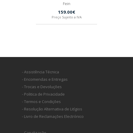
Fein
159.00€
Preço Sujeito a IVA
- Assistência Técnica
- Encomendas e Entregas
- Trocas e Devoluções
- Politica de Privacidade
- Termos e Condições
- Resolução Alternativa de Litígios
- Livro de Reclamações Electrónico
- Canalização