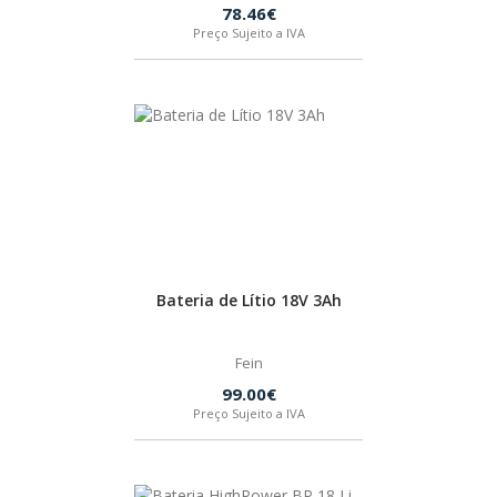
78.46€
Preço Sujeito a IVA
HUSQVARNA
WIHA
CMT ORANGE TOOLS
STABILA
Bateria de Lítio 18V 3Ah
SAGOLA
Fein
BEX
99.00€
Preço Sujeito a IVA
IZAR