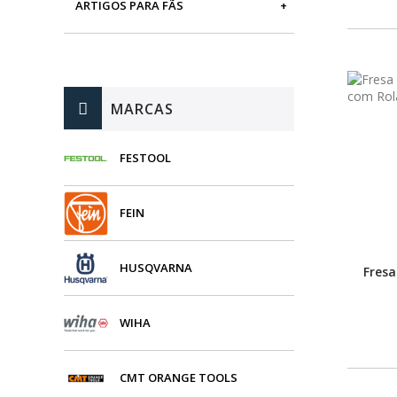
ARTIGOS PARA FÃS
MÁQUINAS DE BRINCAR
MARCAS
FESTOOL
FEIN
HUSQVARNA
Fresa
WIHA
CMT ORANGE TOOLS