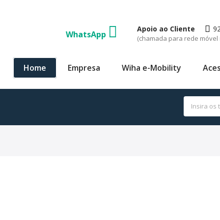
Apoio ao Cliente
9
WhatsApp
(chamada para rede móvel 
Home
Empresa
Wiha e-Mobility
Aces