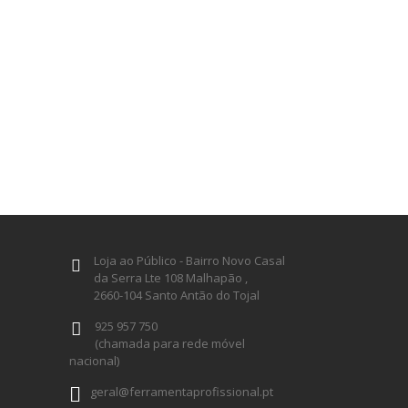
Loja ao Público - Bairro Novo Casal
da Serra Lte 108 Malhapão ,
2660-104 Santo Antão do Tojal
925 957 750
(chamada para rede móvel
nacional)
geral@ferramentaprofissional.pt