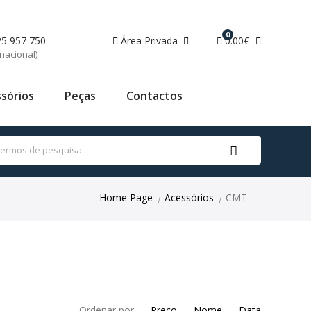
0
25 957 750
Área Privada
0.00€
nacional)
sórios
Peças
Contactos
Home Page
Acessórios
CMT
|
|
Ordenar por
Preço
Nome
Data