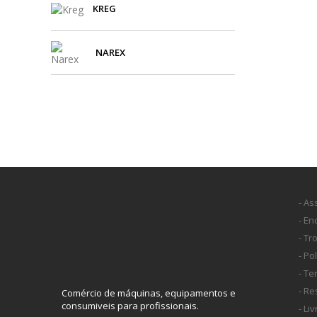
KREG
NAREX
- As
- E
- Tr
- Po
- T
- Re
Comércio de máquinas, equipamentos e
consumiveis para profissionais.
- Li