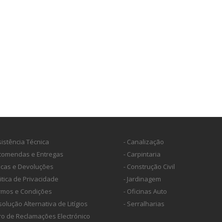
sistência Técnica
- Canalização
ncomendas e Entregas
- Carpintaria
ocas e Devoluções
- Construção Civil
litica de Privacidade
- Jardinagem
ermos e Condições
- Oficinas Auto
solução Alternativa de Litígios
- Serralharias
vro de Reclamações Electrónico