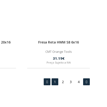
 20x16
Fresa Reta HWM S8 6x16
CMT Orange Tools
31.19€
Preço Sujeito a IVA
1
2
3
4