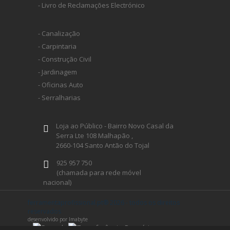
- Livro de Reclamações Electrónico
INDEX
- Canalização
SPAX
- Carpintaria
- Construção Civil
LORCOL
- Jardinagem
- Oficinas Auto
- Serralharias
BRENNENSTUHL
Loja ao Público - Bairro Novo Casal da
KREG
Serra Lte 108 Malhapão ,
2660-104 Santo Antão do Tojal
925 957 750
NAREX
(chamada para rede móvel
nacional)
geral@ferramentaprofissional.pt
ferramentaprofissional.pt® 2026 - todos os direitos
reservados
desenvolvido por Imabyte