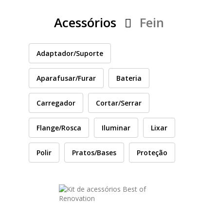
PEÇAS
MANÓMETRO
Acessórios
Fein
FIXAÇÃO
Adaptador/Suporte
ILUMINAÇÃO
FESTOOL
Aparafusar/Furar
Bateria
ARTIGOS PARA FÃS
MÁQUINAS DE BRINCAR
Carregador
Cortar/Serrar
CASHBACK PRIMAVERA 2026
Flange/Rosca
Iluminar
Lixar
Polir
Pratos/Bases
Proteção
MARCAS
FESTOOL