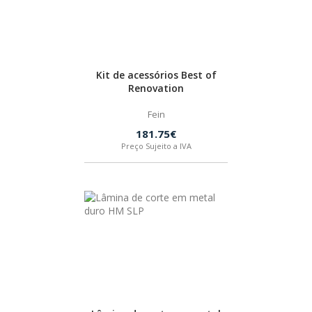
FEIN
HUSQVARNA
Kit de acessórios Best of
Renovation
WIHA
Fein
181.75€
Preço Sujeito a IVA
CMT ORANGE TOOLS
STABILA
SAGOLA
BEX