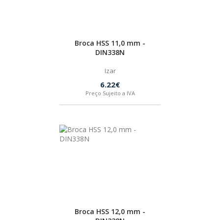
SPAX
LORCOL
Broca HSS 11,0 mm -
DIN338N
BRENNENSTUHL
Izar
6.22€
Preço Sujeito a IVA
KREG
NAREX
Broca HSS 12,0 mm -