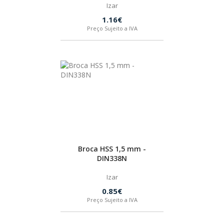
Izar
1.16€
HUSQVARNA
Preço Sujeito a IVA
WIHA
CMT ORANGE TOOLS
STABILA
SAGOLA
Broca HSS 1,5 mm -
DIN338N
BEX
Izar
0.85€
Preço Sujeito a IVA
IZAR