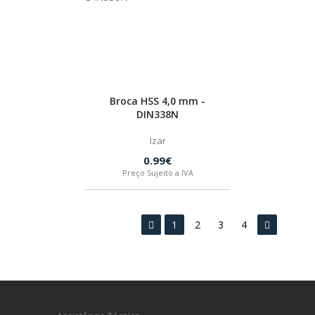
Broca HSS 4,0 mm -
DIN338N
Izar
0.99€
Preço Sujeito a IVA
1
2
3
4