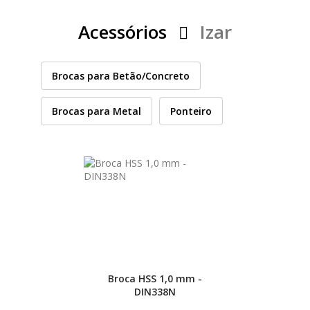
PEÇAS
MANÓMETRO
Acessórios
Izar
FIXAÇÃO
Brocas para Betão/Concreto
ILUMINAÇÃO
FESTOOL
Brocas para Metal
Ponteiro
ARTIGOS PARA FÃS
MÁQUINAS DE BRINCAR
MARCAS
FESTOOL
Broca HSS 1,0 mm -
DIN338N
FEIN