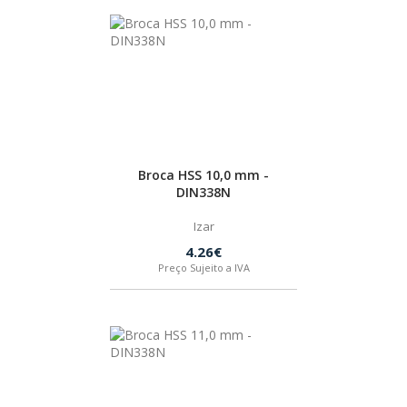
BOSTIK
OUTRAS MARCAS
FIAC
Broca HSS 10,0 mm -
DIN338N
KEY BLADES & FIXINGS
Izar
SIA ABRASIVES
4.26€
Preço Sujeito a IVA
METABO
INDEX