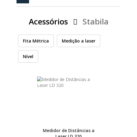
PEÇAS
MANÓMETRO
Acessórios
Stabila
FIXAÇÃO
ILUMINAÇÃO
FESTOOL
Fita Métrica
Medição a laser
Nível
ARTIGOS PARA FÃS
MÁQUINAS DE BRINCAR
CASHBACK PRIMAVERA 2026
MARCAS
FESTOOL
Medidor de Distâncias a
Laser LD 320