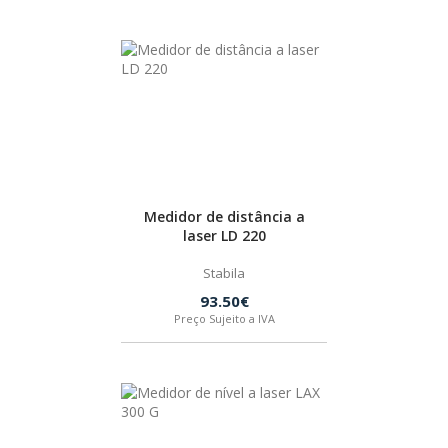
IZAR
BOSTIK
OUTRAS MARCAS
FIAC
Medidor de distância a
laser LD 220
Stabila
KEY BLADES & FIXINGS
93.50€
Preço Sujeito a IVA
SIA ABRASIVES
METABO