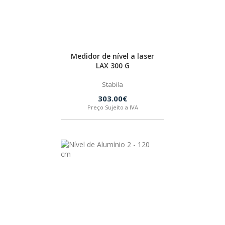
INDEX
SPAX
Medidor de nível a laser
LAX 300 G
LORCOL
Stabila
303.00€
BRENNENSTUHL
Preço Sujeito a IVA
KREG
NAREX