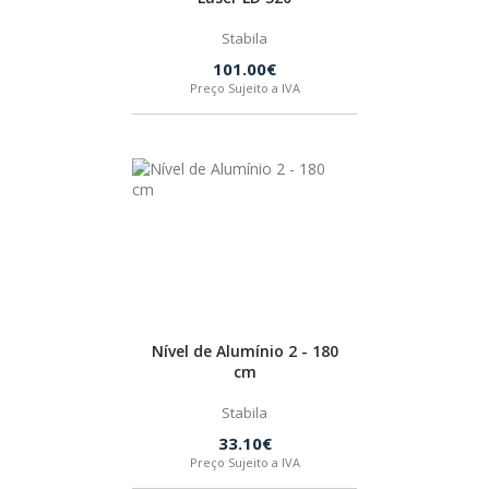
Stabila
FEIN
101.00€
Preço Sujeito a IVA
HUSQVARNA
WIHA
CMT ORANGE TOOLS
STABILA
Nível de Alumínio 2 - 180
cm
SAGOLA
Stabila
33.10€
BEX
Preço Sujeito a IVA