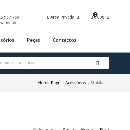
0
25 957 750
Área Privada
0.00€
nacional)
sórios
Peças
Contactos
Home Page
Acessórios
Stabila
|
|
Ordenar por
Preço
Nome
Data