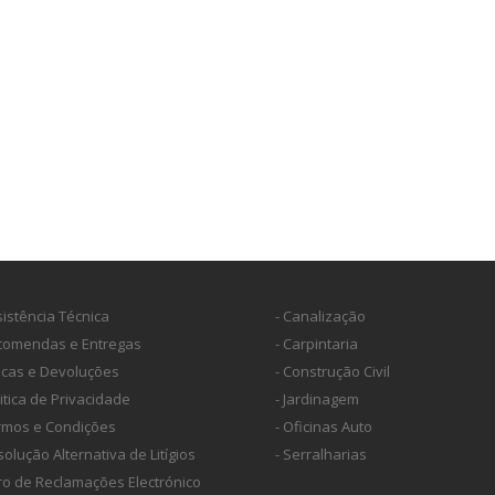
sistência Técnica
- Canalização
ncomendas e Entregas
- Carpintaria
ocas e Devoluções
- Construção Civil
litica de Privacidade
- Jardinagem
ermos e Condições
- Oficinas Auto
solução Alternativa de Litígios
- Serralharias
vro de Reclamações Electrónico