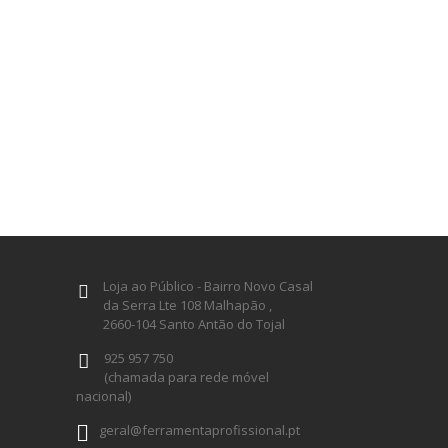
Loja ao Público - Bairro Novo Casal
da Serra Lte 108 Malhapão ,
2660-104 Santo Antão do Tojal
925 957 750
(chamada para rede móvel
nacional)
geral@ferramentaprofissional.pt