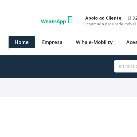
Apoio ao Cliente
9
WhatsApp
(chamada para rede móvel 
Home
Empresa
Wiha e-Mobility
Aces