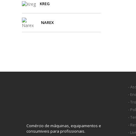
KREG
NAREX
- As
- E
- Tr
- Po
- T
- Re
Comércio de máquinas, equipamentos e
consumiveis para profissionais.
- Li