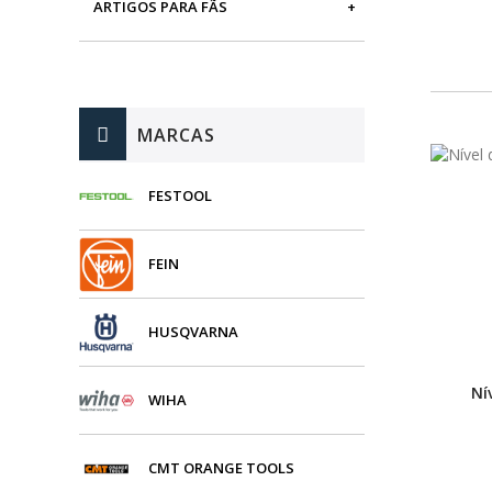
ARTIGOS PARA FÃS
MÁQUINAS DE BRINCAR
MARCAS
FESTOOL
FEIN
HUSQVARNA
Ní
WIHA
CMT ORANGE TOOLS