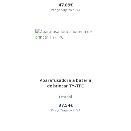
47.09€
Preço Sujeito a IVA
HUSQVARNA
WIHA
CMT ORANGE TOOLS
STABILA
Aparafusadora a bateria
SAGOLA
de brincar TY-TPC
Festool
BEX
37.54€
Preço Sujeito a IVA
IZAR