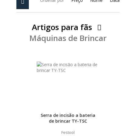
Ordenar por
Preço
Nome
Data
PEÇAS
MANÓMETRO
FIXAÇÃO
Artigos para fãs
Máquinas de Brincar
ILUMINAÇÃO
FESTOOL
ARTIGOS PARA FÃS
MÁQUINAS DE BRINCAR
MARCAS
FESTOOL
Serra de incisão a bateria
de brincar TY-TSC
FEIN
Festool