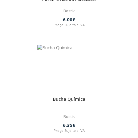
Bostik
HUSQVARNA
6.00€
Preço Sujeito a IVA
WIHA
CMT ORANGE TOOLS
STABILA
SAGOLA
Bucha Química
BEX
Bostik
6.35€
IZAR
Preço Sujeito a IVA