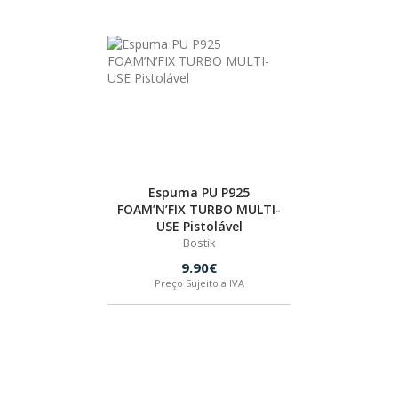
BOSTIK
OUTRAS MARCAS
FIAC
KEY BLADES & FIXINGS
Espuma PU P925
FOAM’N’FIX TURBO MULTI-
USE Pistolável
Bostik
SIA ABRASIVES
9.90€
Preço Sujeito a IVA
METABO
INDEX