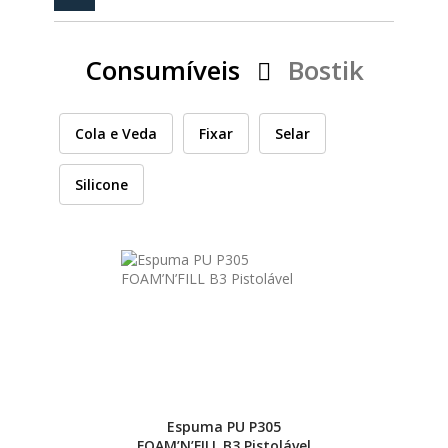
PEÇAS
MANÓMETRO
Consumíveis
Bostik
FIXAÇÃO
ILUMINAÇÃO
FESTOOL
Cola e Veda
Fixar
Selar
Silicone
ARTIGOS PARA FÃS
MÁQUINAS DE BRINCAR
MARCAS
FESTOOL
FEIN
Espuma PU P305
FOAM’N’FILL B3 Pistolável