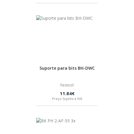
SPAX
LORCOL
BRENNENSTUHL
KREG
Suporte para bits BH-DWC
NAREX
Festool
11.84€
Preço Sujeito a IVA