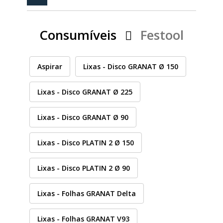
PEÇAS
MANÓMETRO
Consumíveis
Festool
FIXAÇÃO
ILUMINAÇÃO
FESTOOL
Aspirar
Lixas - Disco GRANAT Ø 150
Lixas - Disco GRANAT Ø 225
ARTIGOS PARA FÃS
MÁQUINAS DE BRINCAR
Lixas - Disco GRANAT Ø 90
Lixas - Disco PLATIN 2 Ø 150
MARCAS
Lixas - Disco PLATIN 2 Ø 90
FESTOOL
Lixas - Folhas GRANAT Delta
FEIN
Lixas - Folhas GRANAT V93