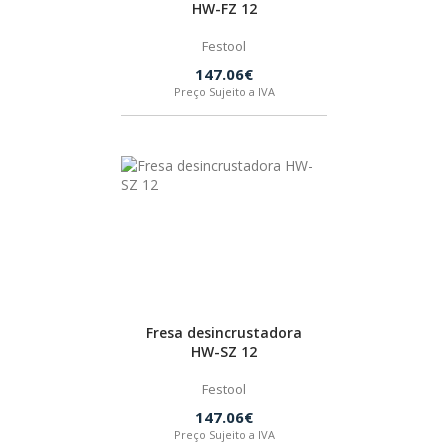
HW-FZ 12
BOSTIK
Festool
147.06€
OUTRAS MARCAS
Preço Sujeito a IVA
FIAC
KEY BLADES & FIXINGS
SIA ABRASIVES
Fresa desincrustadora
METABO
HW-SZ 12
Festool
INDEX
147.06€
Preço Sujeito a IVA