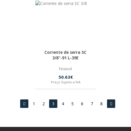
Corrente de serra SC
3/8"-91 L-39E
Festool
50.63€
Preço Sujeito a IVA
1
2
3
4
5
6
7
8