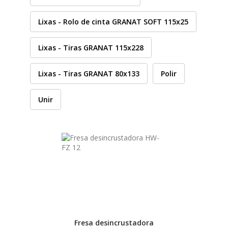
HUSQVARNA
Lixas - Rolo de cinta GRANAT SOFT 115x25
Lixas - Tiras GRANAT 115x228
WIHA
Lixas - Tiras GRANAT 80x133
Polir
CMT ORANGE TOOLS
Unir
STABILA
SAGOLA
BEX
IZAR
Fresa desincrustadora