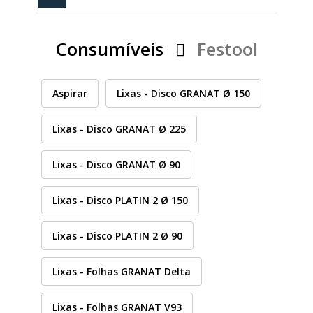
PEÇAS
MANÓMETRO
Consumíveis
Festool
FIXAÇÃO
ILUMINAÇÃO
FESTOOL
Aspirar
Lixas - Disco GRANAT Ø 150
Lixas - Disco GRANAT Ø 225
ARTIGOS PARA FÃS
MÁQUINAS DE BRINCAR
Lixas - Disco GRANAT Ø 90
Lixas - Disco PLATIN 2 Ø 150
MARCAS
Lixas - Disco PLATIN 2 Ø 90
FESTOOL
Lixas - Folhas GRANAT Delta
FEIN
Lixas - Folhas GRANAT V93