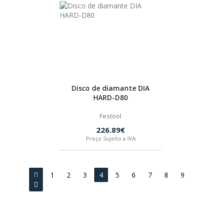
Disco de diamante DIA
HARD-D80
Festool
226.89€
Preço Sujeito a IVA
1
2
3
4
5
6
7
8
9