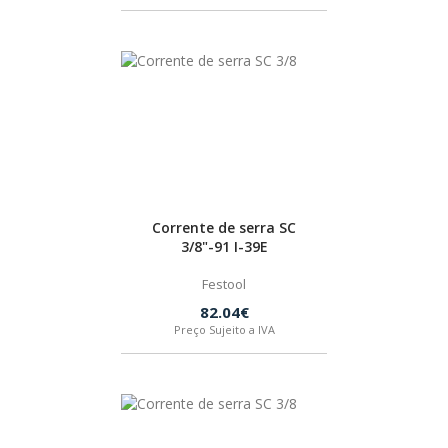
SPAX
LORCOL
BRENNENSTUHL
KREG
Corrente de serra SC
3/8"-91 I-39E
NAREX
Festool
82.04€
Preço Sujeito a IVA