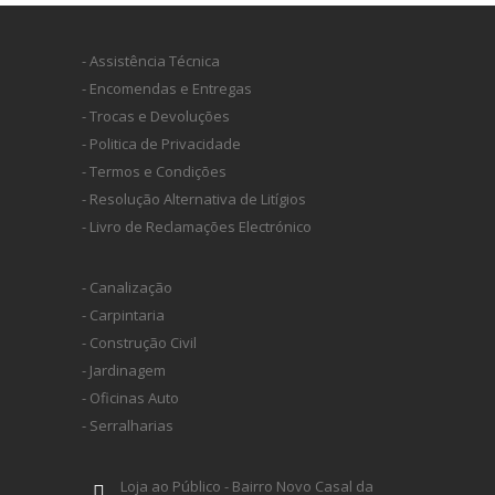
- Assistência Técnica
- Encomendas e Entregas
- Trocas e Devoluções
- Politica de Privacidade
- Termos e Condições
- Resolução Alternativa de Litígios
- Livro de Reclamações Electrónico
- Canalização
- Carpintaria
- Construção Civil
- Jardinagem
- Oficinas Auto
- Serralharias
Loja ao Público - Bairro Novo Casal da