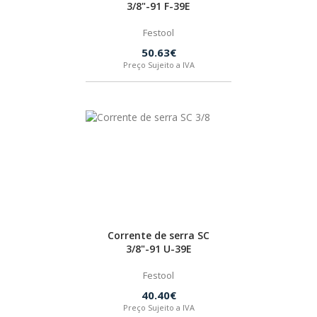
3/8"-91 F-39E
BOSTIK
Festool
50.63€
OUTRAS MARCAS
Preço Sujeito a IVA
FIAC
KEY BLADES & FIXINGS
SIA ABRASIVES
Corrente de serra SC
METABO
3/8"-91 U-39E
Festool
INDEX
40.40€
Preço Sujeito a IVA