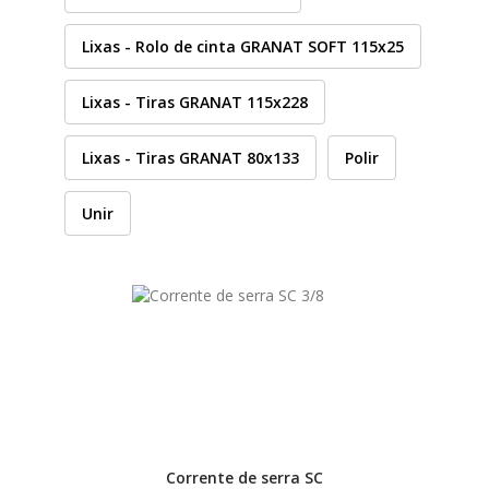
HUSQVARNA
Lixas - Rolo de cinta GRANAT SOFT 115x25
Lixas - Tiras GRANAT 115x228
WIHA
Lixas - Tiras GRANAT 80x133
Polir
CMT ORANGE TOOLS
Unir
STABILA
SAGOLA
BEX
IZAR
Corrente de serra SC