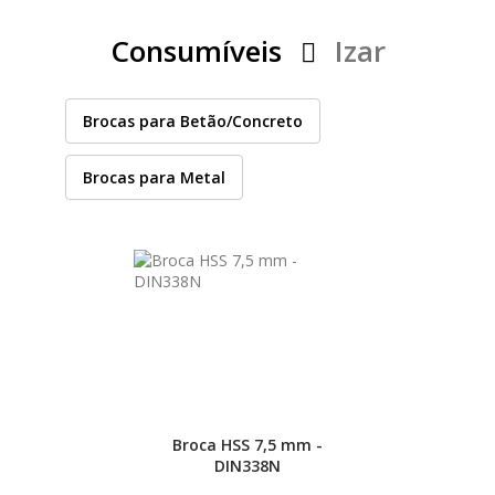
PEÇAS
MANÓMETRO
Consumíveis
Izar
FIXAÇÃO
Brocas para Betão/Concreto
ILUMINAÇÃO
FESTOOL
Brocas para Metal
ARTIGOS PARA FÃS
MÁQUINAS DE BRINCAR
MARCAS
FESTOOL
Broca HSS 7,5 mm -
DIN338N
FEIN