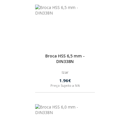
BOSTIK
OUTRAS MARCAS
FIAC
Broca HSS 6,5 mm -
DIN338N
KEY BLADES & FIXINGS
Izar
SIA ABRASIVES
1.96€
Preço Sujeito a IVA
METABO
INDEX