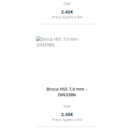
Izar
2.42€
HUSQVARNA
Preço Sujeito a IVA
WIHA
CMT ORANGE TOOLS
STABILA
SAGOLA
Broca HSS 7,0 mm -
DIN338N
BEX
Izar
2.30€
Preço Sujeito a IVA
IZAR