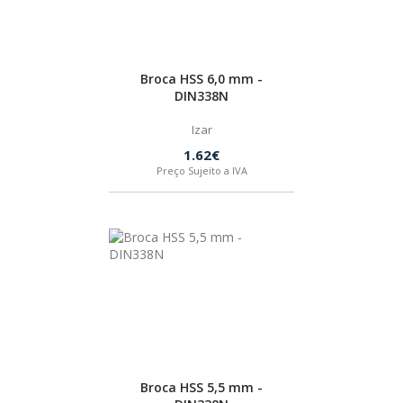
SPAX
LORCOL
Broca HSS 6,0 mm -
DIN338N
BRENNENSTUHL
Izar
1.62€
Preço Sujeito a IVA
KREG
NAREX
Broca HSS 5,5 mm -