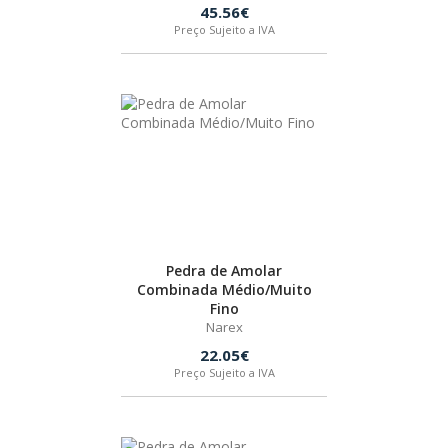
45.56€
Preço Sujeito a IVA
FEIN
HUSQVARNA
WIHA
CMT ORANGE TOOLS
Pedra de Amolar
STABILA
Combinada Médio/Muito
Fino
Narex
SAGOLA
22.05€
Preço Sujeito a IVA
BEX