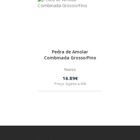
IZAR
BOSTIK
OUTRAS MARCAS
Pedra de Amolar
Combinada Grosso/Fino
FIAC
Narex
16.89€
Preço Sujeito a IVA
KEY BLADES & FIXINGS
SIA ABRASIVES
METABO