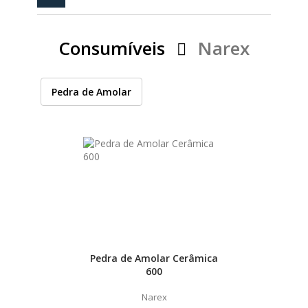
PEÇAS
MANÓMETRO
Consumíveis
Narex
FIXAÇÃO
ILUMINAÇÃO
FESTOOL
Pedra de Amolar
ARTIGOS PARA FÃS
MÁQUINAS DE BRINCAR
CASHBACK PRIMAVERA 2026
MARCAS
Pedra de Amolar Cerâmica
600
FESTOOL
Narex