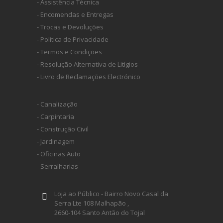
- Assistência Técnica
INDEX
- Encomendas e Entregas
- Trocas e Devoluções
SPAX
- Politica de Privacidade
- Termos e Condições
- Resolução Alternativa de Litígios
LORCOL
- Livro de Reclamações Electrónico
BRENNENSTUHL
- Canalização
- Carpintaria
- Construção Civil
KREG
- Jardinagem
- Oficinas Auto
NAREX
- Serralharias
Loja ao Público - Bairro Novo Casal da
Serra Lte 108 Malhapão ,
2660-104 Santo Antão do Tojal