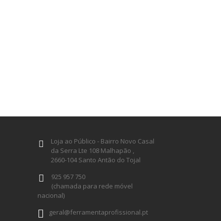
Loja ao Público - Bairro Novo Casal
da Serra Lte 108 Malhapão ,
2660-104 Santo Antão do Tojal
925 957 750
(chamada para rede móvel
nacional)
geral@ferramentaprofissional.pt