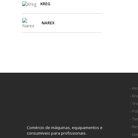
KREG
NAREX
- As
- E
- Tr
- Po
- T
- Re
Comércio de máquinas, equipamentos e
consumiveis para profissionais.
- Li