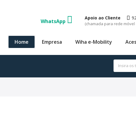
Apoio ao Cliente
9
WhatsApp
(chamada para rede móvel 
Home
Empresa
Wiha e-Mobility
Aces