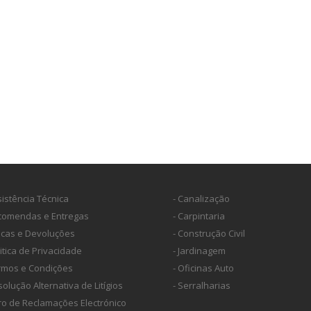
sistência Técnica
- Canalização
ncomendas e Entregas
- Carpintaria
ocas e Devoluções
- Construção Civil
litica de Privacidade
- Jardinagem
ermos e Condições
- Oficinas Auto
solução Alternativa de Litígios
- Serralharias
vro de Reclamações Electrónico