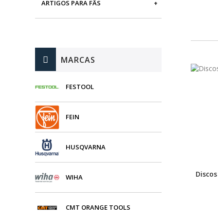
ARTIGOS PARA FÃS
MÁQUINAS DE BRINCAR
MARCAS
FESTOOL
FEIN
HUSQVARNA
Discos
WIHA
CMT ORANGE TOOLS