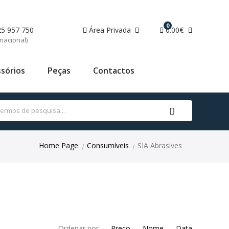
0
25 957 750
Área Privada
0.00€
nacional)
sórios
Peças
Contactos
Home Page
Consumíveis
SIA Abrasives
|
|
Ordenar por
Preço
Nome
Data