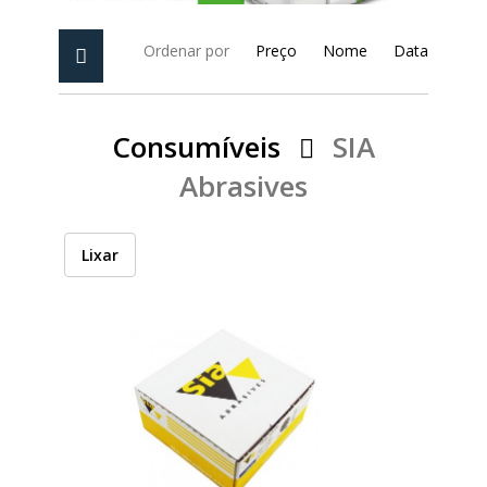
PEÇAS
MANÓMETRO
Ordenar por
Preço
Nome
Data
FIXAÇÃO
Consumíveis
SIA
ILUMINAÇÃO
FESTOOL
Abrasives
ARTIGOS PARA FÃS
MÁQUINAS DE BRINCAR
Lixar
MARCAS
FESTOOL
FEIN