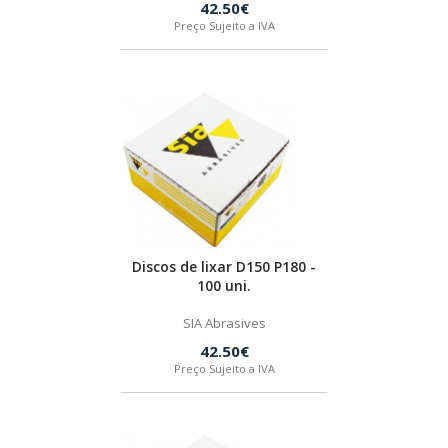
42.50€
BOSTIK
Preço Sujeito a IVA
OUTRAS MARCAS
FIAC
KEY BLADES & FIXINGS
Discos de lixar D150 P180 -
SIA ABRASIVES
100 uni.
SIA Abrasives
METABO
42.50€
Preço Sujeito a IVA
INDEX