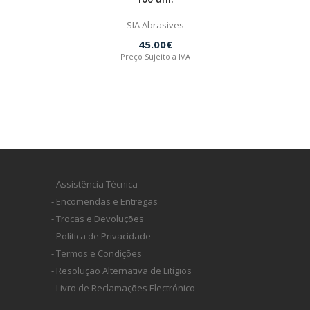
SIA Abrasives
45.00€
Preço Sujeito a IVA
- Assistência Técnica
- Encomendas e Entregas
- Trocas e Devoluções
- Politica de Privacidade
- Termos e Condições
- Resolução Alternativa de Litígios
- Livro de Reclamações Electrónico