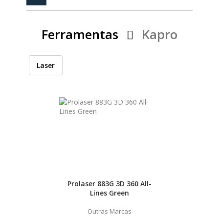
PEÇAS
MANÓMETRO
Ferramentas
Kapro
FIXAÇÃO
ILUMINAÇÃO
FESTOOL
Laser
ARTIGOS PARA FÃS
MÁQUINAS DE BRINCAR
MARCAS
FESTOOL
Prolaser 883G 3D 360 All-
Lines Green
FEIN
Outras Marcas