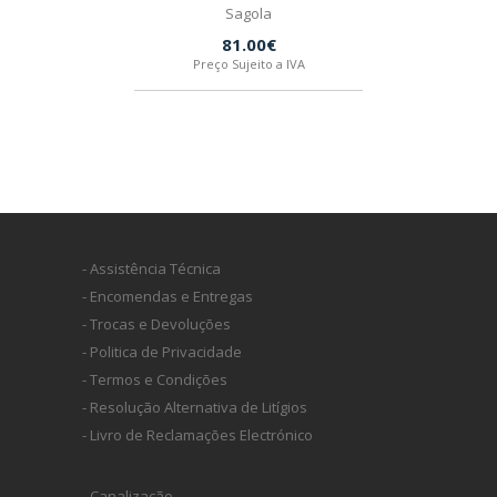
Sagola
81.00€
Preço Sujeito a IVA
- Assistência Técnica
- Encomendas e Entregas
- Trocas e Devoluções
- Politica de Privacidade
- Termos e Condições
- Resolução Alternativa de Litígios
- Livro de Reclamações Electrónico
- Canalização