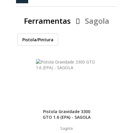
PEÇAS
MANÓMETRO
Ferramentas
Sagola
FIXAÇÃO
ILUMINAÇÃO
FESTOOL
Pistola/Pintura
ARTIGOS PARA FÃS
MÁQUINAS DE BRINCAR
MARCAS
FESTOOL
Pistola Gravidade 3300
GTO 1.6 (EPA) - SAGOLA
FEIN
Sagola