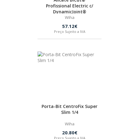
SPAX
Profissional Electric c/
DynamicJoint®
Wiha
LORCOL
57.12€
Preço Sujeito a IVA
BRENNENSTUHL
KREG
NAREX
Porta-Bit CentroFix Super
Slim 1/4
Wiha
20.80€
Preço Sujeito a IVA