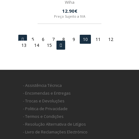
Wiha
12.90€
Preço Sujeito a IVA
5
6
7
8
9
10
11
12
13
14
15
- Assistência Técnica
- Encomendas e Entregas
- Trocas e Devoluções
- Politica de Privacidade
- Termos e Condições
- Resolução Alternativa de Litígios
- Livro de Reclamações Electrónico