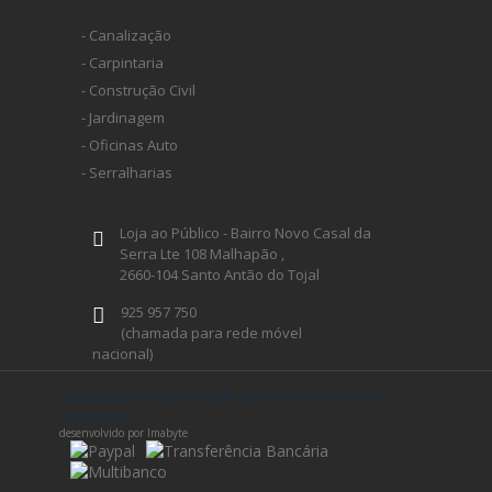
- Canalização
- Carpintaria
- Construção Civil
- Jardinagem
- Oficinas Auto
- Serralharias
Loja ao Público - Bairro Novo Casal da
Serra Lte 108 Malhapão ,
2660-104 Santo Antão do Tojal
925 957 750
(chamada para rede móvel
nacional)
geral@ferramentaprofissional.pt
ferramentaprofissional.pt® 2026 - todos os direitos
reservados
desenvolvido por Imabyte
Siga-nos