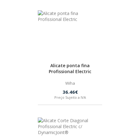
HUSQVARNA
WIHA
CMT ORANGE TOOLS
Alicate ponta fina
STABILA
Profissional Electric
Wiha
SAGOLA
36.46€
Preço Sujeito a IVA
BEX
IZAR