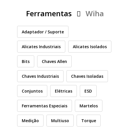
PEÇAS
MANÓMETRO
Ferramentas
Wiha
FIXAÇÃO
Adaptador / Suporte
ILUMINAÇÃO
FESTOOL
Alicates Industriais
Alicates Isolados
ARTIGOS PARA FÃS
MÁQUINAS DE BRINCAR
Bits
Chaves Allen
Chaves Industriais
Chaves Isoladas
MARCAS
Conjuntos
Elétricas
ESD
FESTOOL
Ferramentas Especiais
Martelos
Medição
Multiuso
Torque
FEIN