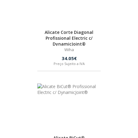
BOSTIK
OUTRAS MARCAS
Alicate Corte Diagonal
Profissional Electric c/
DynamicJoint®
FIAC
Wiha
34.05€
Preço Sujeito a IVA
KEY BLADES & FIXINGS
SIA ABRASIVES
METABO
INDEX
Alicate BiCut®