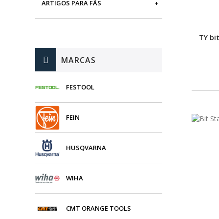
ARTIGOS PARA FÃS
MÁQUINAS DE BRINCAR
TY bit
MARCAS
FESTOOL
FEIN
HUSQVARNA
WIHA
CMT ORANGE TOOLS