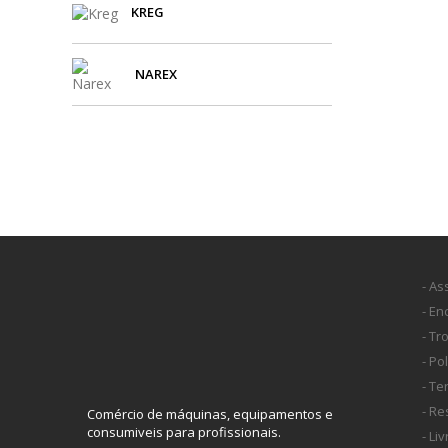
KREG
NAREX
- As
- E
- Tr
- Po
- T
- Re
Comércio de máquinas, equipamentos e
consumiveis para profissionais.
- Li