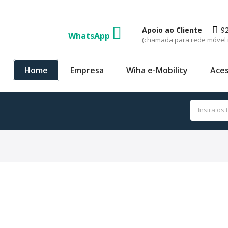
Apoio ao Cliente
9
WhatsApp
(chamada para rede móvel 
Home
Empresa
Wiha e-Mobility
Aces