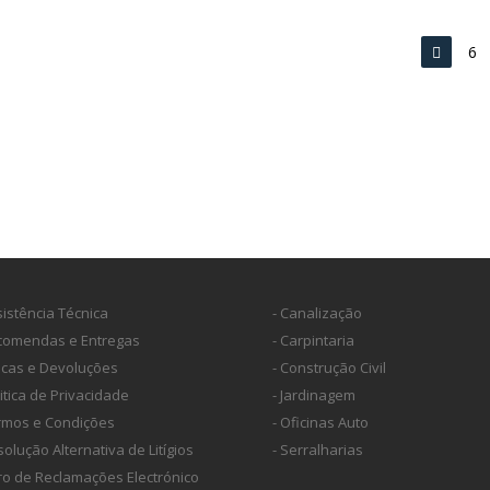
6
sistência Técnica
- Canalização
ncomendas e Entregas
- Carpintaria
ocas e Devoluções
- Construção Civil
litica de Privacidade
- Jardinagem
ermos e Condições
- Oficinas Auto
solução Alternativa de Litígios
- Serralharias
vro de Reclamações Electrónico