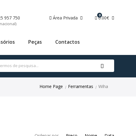
0
25 957 750
Área Privada
0.00€
nacional)
sórios
Peças
Contactos
Home Page
Ferramentas
Wiha
|
|
Ordenar por
Preço
Nome
Data