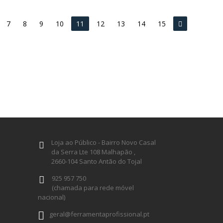
7
8
9
10
11
12
13
14
15
Loja ao Público - Bairro Novo Casal
da Serra Lte 108 Malhapão ,
2660-104 Santo Antão do Tojal
925 957 750
(chamada para rede móvel
nacional)
geral@ferramentaprofissional.pt