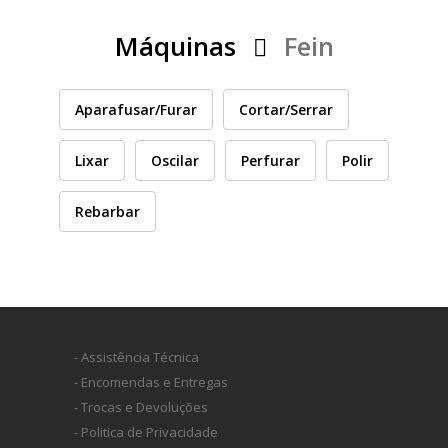
PEÇAS
MANÓMETRO
Máquinas
Fein
FIXAÇÃO
Aparafusar/Furar
Cortar/Serrar
ILUMINAÇÃO
FESTOOL
Lixar
Oscilar
Perfurar
Polir
ARTIGOS PARA FÃS
MÁQUINAS DE BRINCAR
Rebarbar
MARCAS
- Assistência Técnica
FESTOOL
- Encomendas e Entregas
- Trocas e Devoluções
FEIN
- Politica de Privacidade