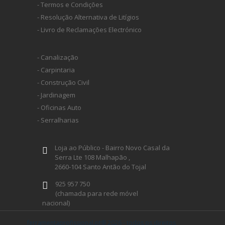
- Termos e Condições
- Resolução Alternativa de Litígios
HUSQVARNA
- Livro de Reclamações Electrónico
WIHA
- Canalização
- Carpintaria
CMT ORANGE TOOLS
- Construção Civil
- Jardinagem
- Oficinas Auto
STABILA
- Serralharias
SAGOLA
Loja ao Público - Bairro Novo Casal da
Serra Lte 108 Malhapão ,
2660-104 Santo Antão do Tojal
BEX
925 957 750
(chamada para rede móvel
nacional)
IZAR
geral@ferramentaprofissional.pt
ferramentaprofissional.pt® 2026 - todos os direitos