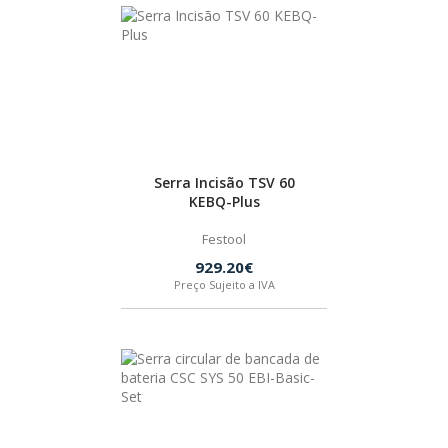
HUSQVARNA
WIHA
CMT ORANGE TOOLS
Serra Incisão TSV 60
KEBQ-Plus
STABILA
Festool
929.20€
Preço Sujeito a IVA
SAGOLA
BEX
IZAR