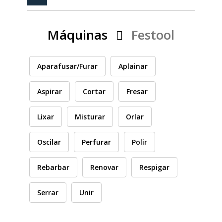
PEÇAS
MANÓMETRO
Máquinas
Festool
FIXAÇÃO
ILUMINAÇÃO
FESTOOL
Aparafusar/Furar
Aplainar
Aspirar
Cortar
Fresar
ARTIGOS PARA FÃS
MÁQUINAS DE BRINCAR
Lixar
Misturar
Orlar
Oscilar
Perfurar
Polir
MARCAS
Rebarbar
Renovar
Respigar
FESTOOL
Serrar
Unir
FEIN