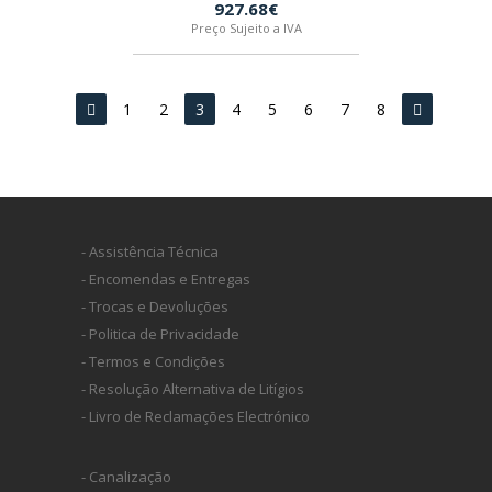
927.68€
Preço Sujeito a IVA
1
2
3
4
5
6
7
8
- Assistência Técnica
- Encomendas e Entregas
- Trocas e Devoluções
- Politica de Privacidade
- Termos e Condições
- Resolução Alternativa de Litígios
- Livro de Reclamações Electrónico
- Canalização