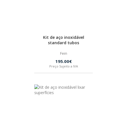
HUSQVARNA
WIHA
Kit de aço inoxidável
standard tubos
CMT ORANGE TOOLS
Fein
195.00€
STABILA
Preço Sujeito a IVA
SAGOLA
BEX
IZAR