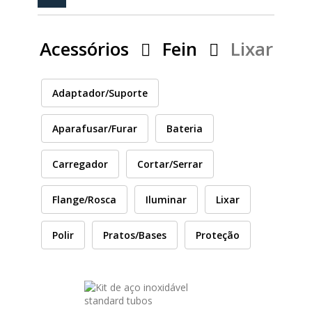
PEÇAS
MANÓMETRO
Acessórios
Fein
Lixar
FIXAÇÃO
ILUMINAÇÃO
FESTOOL
Adaptador/Suporte
Aparafusar/Furar
Bateria
ARTIGOS PARA FÃS
MÁQUINAS DE BRINCAR
Carregador
Cortar/Serrar
Flange/Rosca
Iluminar
Lixar
MARCAS
Polir
Pratos/Bases
Proteção
FESTOOL
FEIN