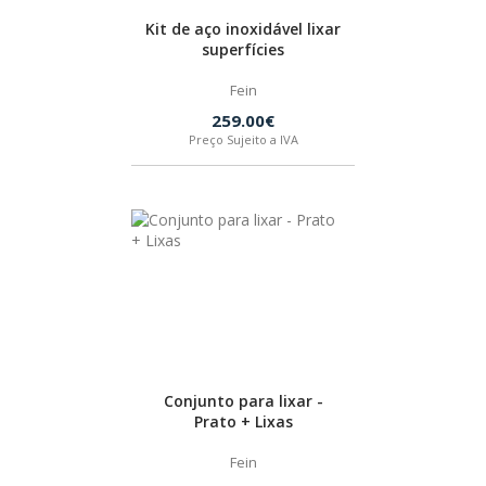
BOSTIK
Kit de aço inoxidável lixar
superfícies
Fein
OUTRAS MARCAS
259.00€
Preço Sujeito a IVA
FIAC
KEY BLADES & FIXINGS
SIA ABRASIVES
METABO
Conjunto para lixar -
Prato + Lixas
INDEX
Fein