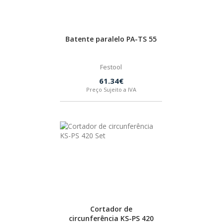
SPAX
LORCOL
Batente paralelo PA-TS 55
Festool
BRENNENSTUHL
61.34€
Preço Sujeito a IVA
KREG
NAREX
Cortador de
circunferência KS-PS 420