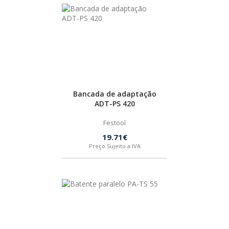
BOSTIK
OUTRAS MARCAS
FIAC
Bancada de adaptação
ADT-PS 420
KEY BLADES & FIXINGS
Festool
19.71€
SIA ABRASIVES
Preço Sujeito a IVA
METABO
INDEX