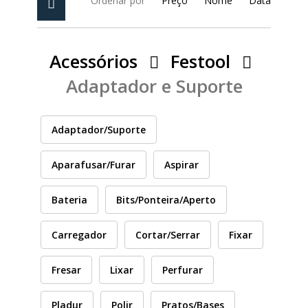
Ordenar por
Preço
Nome
Data
PEÇAS
MANÓMETRO
FIXAÇÃO
Acessórios
Festool
Adaptador e Suporte
ILUMINAÇÃO
FESTOOL
Adaptador/Suporte
ARTIGOS PARA FÃS
MÁQUINAS DE BRINCAR
Aparafusar/Furar
Aspirar
Bateria
Bits/Ponteira/Aperto
MARCAS
Carregador
Cortar/Serrar
Fixar
FESTOOL
Fresar
Lixar
Perfurar
FEIN
Pladur
Polir
Pratos/Bases