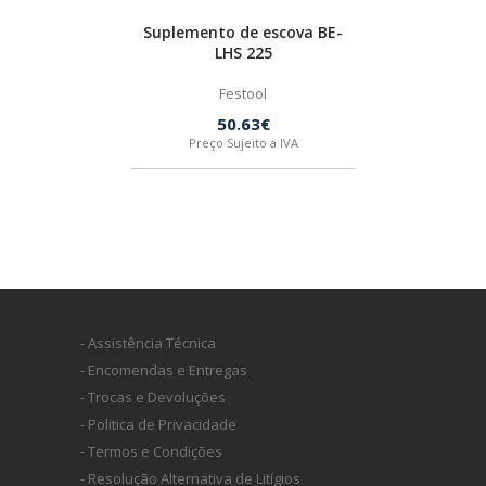
Suplemento de escova BE-
LHS 225
Festool
50.63€
Preço Sujeito a IVA
- Assistência Técnica
- Encomendas e Entregas
- Trocas e Devoluções
- Politica de Privacidade
- Termos e Condições
- Resolução Alternativa de Litígios