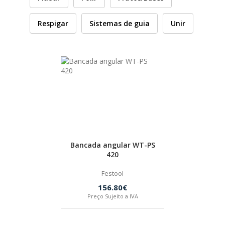
HUSQVARNA
Respigar
Sistemas de guia
Unir
WIHA
CMT ORANGE TOOLS
STABILA
SAGOLA
Bancada angular WT-PS
420
Festool
BEX
156.80€
Preço Sujeito a IVA
IZAR