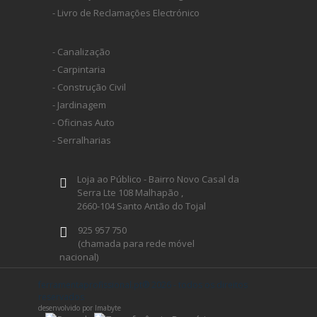
- Livro de Reclamações Electrónico
- Canalização
- Carpintaria
- Construção Civil
- Jardinagem
- Oficinas Auto
- Serralharias
Loja ao Público - Bairro Novo Casal da
Serra Lte 108 Malhapão ,
2660-104 Santo Antão do Tojal
925 957 750
(chamada para rede móvel
nacional)
geral@ferramentaprofissional.pt
ferramentaprofissional.pt® 2026 - todos os direitos
reservados
desenvolvido por Imabyte