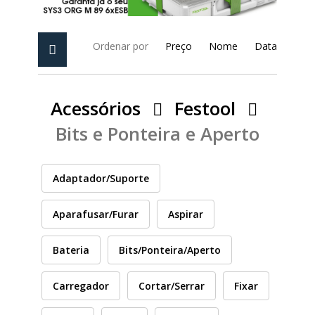
PEÇAS
MANÓMETRO
Ordenar por
Preço
Nome
Data
FIXAÇÃO
ILUMINAÇÃO
FESTOOL
Acessórios
Festool
Bits e Ponteira e Aperto
ARTIGOS PARA FÃS
MÁQUINAS DE BRINCAR
Adaptador/Suporte
Aparafusar/Furar
Aspirar
MARCAS
Bateria
Bits/Ponteira/Aperto
FESTOOL
Carregador
Cortar/Serrar
Fixar
FEIN