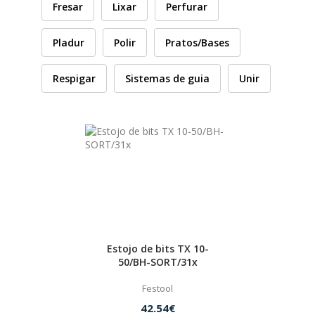
Fresar
Lixar
Perfurar
HUSQVARNA
Pladur
Polir
Pratos/Bases
WIHA
Respigar
Sistemas de guia
Unir
CMT ORANGE TOOLS
STABILA
SAGOLA
BEX
Estojo de bits TX 10-
50/BH-SORT/31x
Festool
IZAR
42.54€