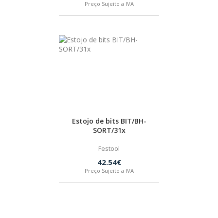
Preço Sujeito a IVA
BOSTIK
OUTRAS MARCAS
FIAC
KEY BLADES & FIXINGS
Estojo de bits BIT/BH-
SORT/31x
SIA ABRASIVES
Festool
42.54€
METABO
Preço Sujeito a IVA
INDEX