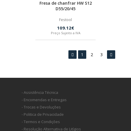
Fresa de chanfrar HW S12
D55/20/45
Festool
109.12€
Preço Sujeito a IVA
1
2
3
- Assistência Técnica
- Encomendas e Entregas
- Trocas e Devoluções
- Politica de Privacidade
- Termos e Condições
- Resolução Alternativa de Litígios