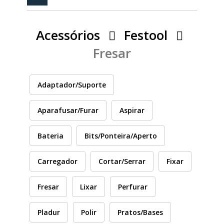
PEÇAS
MANÓMETRO
Acessórios
Festool
FIXAÇÃO
Fresar
ILUMINAÇÃO
FESTOOL
Adaptador/Suporte
ARTIGOS PARA FÃS
MÁQUINAS DE BRINCAR
Aparafusar/Furar
Aspirar
Bateria
Bits/Ponteira/Aperto
MARCAS
Carregador
Cortar/Serrar
Fixar
FESTOOL
Fresar
Lixar
Perfurar
Pladur
Polir
Pratos/Bases
FEIN