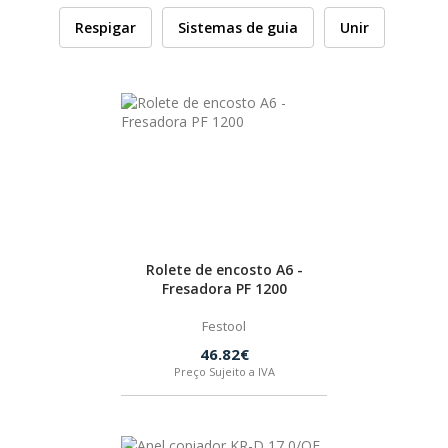
Respigar
Sistemas de guia
Unir
HUSQVARNA
WIHA
CMT ORANGE TOOLS
STABILA
Rolete de encosto A6 -
SAGOLA
Fresadora PF 1200
Festool
BEX
46.82€
Preço Sujeito a IVA
IZAR