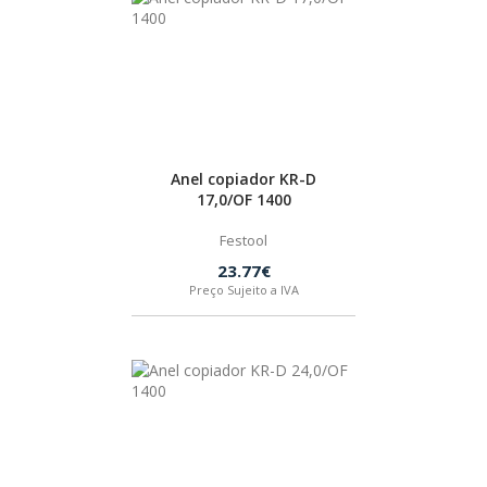
BOSTIK
OUTRAS MARCAS
FIAC
Anel copiador KR-D
17,0/OF 1400
KEY BLADES & FIXINGS
Festool
23.77€
Preço Sujeito a IVA
SIA ABRASIVES
METABO
INDEX