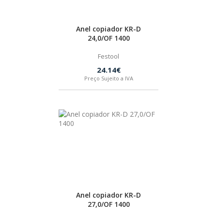
SPAX
Anel copiador KR-D
LORCOL
24,0/OF 1400
Festool
BRENNENSTUHL
24.14€
Preço Sujeito a IVA
KREG
NAREX
Anel copiador KR-D
27,0/OF 1400