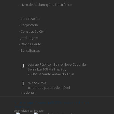
- Livro de Reclamações Electrónico
- Canalização
- Carpintaria
- Construção Civil
- Jardinagem
- Oficinas Auto
- Serralharias
Loja ao Público - Bairro Novo Casal da
Serra Lte 108 Malhapão ,
2660-104 Santo Antão do Tojal
925 957 750
(chamada para rede móvel
nacional)
geral@ferramentaprofissional.pt
ferramentaprofissional.pt® 2026 - todos os direitos
reservados
desenvolvido por Imabyte