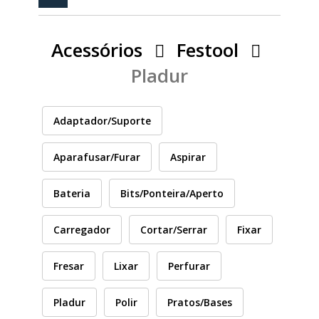
PEÇAS
MANÓMETRO
Acessórios
Festool
FIXAÇÃO
Pladur
ILUMINAÇÃO
FESTOOL
Adaptador/Suporte
ARTIGOS PARA FÃS
MÁQUINAS DE BRINCAR
Aparafusar/Furar
Aspirar
Bateria
Bits/Ponteira/Aperto
MARCAS
Carregador
Cortar/Serrar
Fixar
FESTOOL
Fresar
Lixar
Perfurar
Pladur
Polir
Pratos/Bases
FEIN