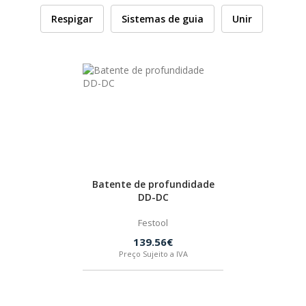
Respigar
Sistemas de guia
Unir
HUSQVARNA
WIHA
CMT ORANGE TOOLS
STABILA
Batente de profundidade
SAGOLA
DD-DC
Festool
BEX
139.56€
Preço Sujeito a IVA
IZAR