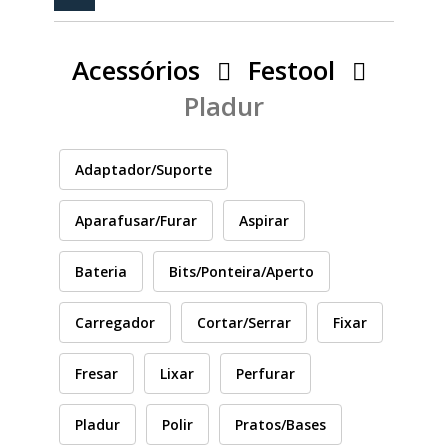
PEÇAS
MANÓMETRO
Acessórios
Festool
FIXAÇÃO
Pladur
ILUMINAÇÃO
FESTOOL
Adaptador/Suporte
ARTIGOS PARA FÃS
MÁQUINAS DE BRINCAR
Aparafusar/Furar
Aspirar
Bateria
Bits/Ponteira/Aperto
MARCAS
Carregador
Cortar/Serrar
Fixar
FESTOOL
Fresar
Lixar
Perfurar
Pladur
Polir
Pratos/Bases
FEIN