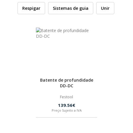
Respigar
Sistemas de guia
Unir
HUSQVARNA
WIHA
CMT ORANGE TOOLS
STABILA
Batente de profundidade
SAGOLA
DD-DC
Festool
BEX
139.56€
Preço Sujeito a IVA
IZAR