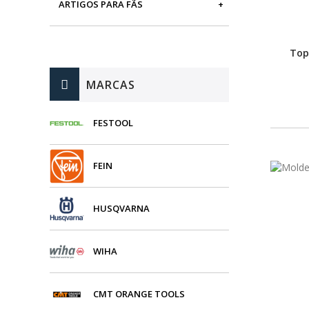
ARTIGOS PARA FÃS
MÁQUINAS DE BRINCAR
Top
MARCAS
FESTOOL
FEIN
HUSQVARNA
WIHA
CMT ORANGE TOOLS