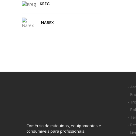
KREG
NAREX
- As
- E
- Tr
- Po
- T
- Re
Comércio de máquinas, equipamentos e
consumiveis para profissionais.
- Li