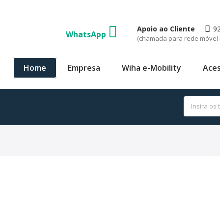
Apoio ao Cliente
9
WhatsApp
(chamada para rede móvel 
Home
Empresa
Wiha e-Mobility
Aces