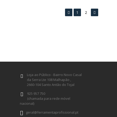
1
2
Loja ao Público - Bairro Novo Casal
da Serra Lte 108 Malhapão ,
2660-104 Santo Antão do Tojal
925 957 750
(chamada para rede móvel
nacional)
geral@ferramentaprofissional.pt