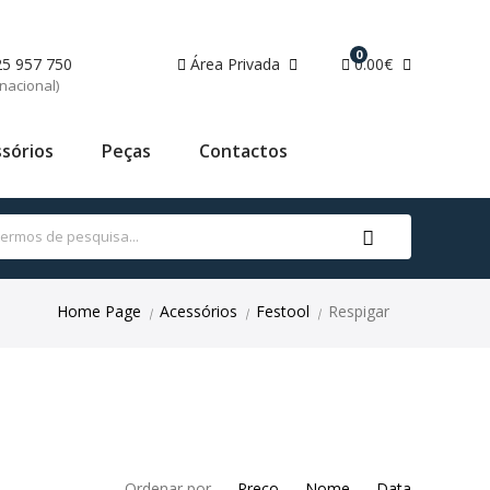
0
25 957 750
Área Privada
0.00€
nacional)
sórios
Peças
Contactos
Home Page
Acessórios
Festool
Respigar
|
|
|
Ordenar por
Preço
Nome
Data