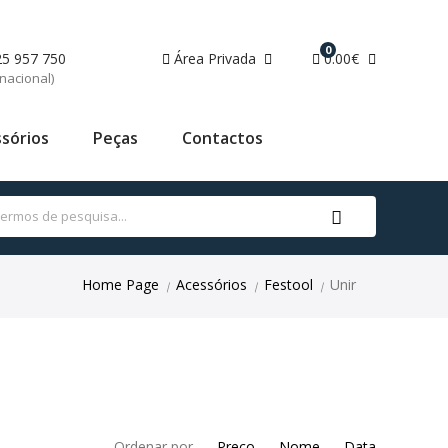
0
25 957 750
Área Privada
0.00€
nacional)
sórios
Peças
Contactos
Home Page
Acessórios
Festool
Unir
|
|
|
Ordenar por
Preço
Nome
Data