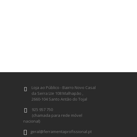
Loja ao Público - Bairro Novo Casal
da Serra Lte 108 Malhapão ,
2660-104 Santo Antão do Tojal
925 957 750
(chamada para rede móvel
nacional)
geral@ferramentaprofissional.pt