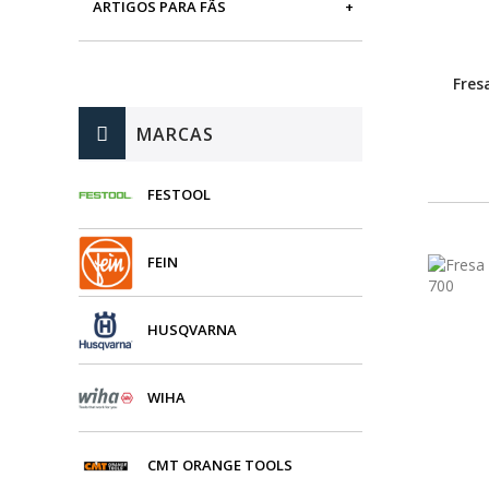
ARTIGOS PARA FÃS
MÁQUINAS DE BRINCAR
Fres
MARCAS
FESTOOL
FEIN
HUSQVARNA
WIHA
CMT ORANGE TOOLS