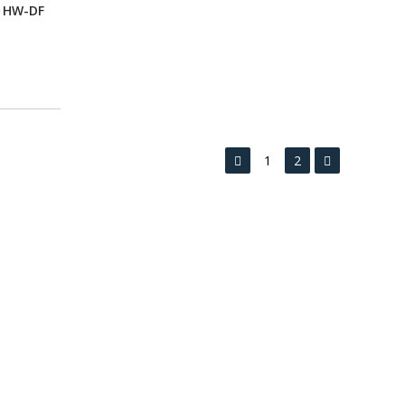
0 HW-DF
1
2