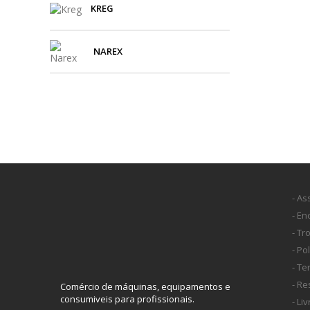
KREG
NAREX
- As
- E
- Tr
- Po
- T
- Re
Comércio de máquinas, equipamentos e
consumiveis para profissionais.
- Li