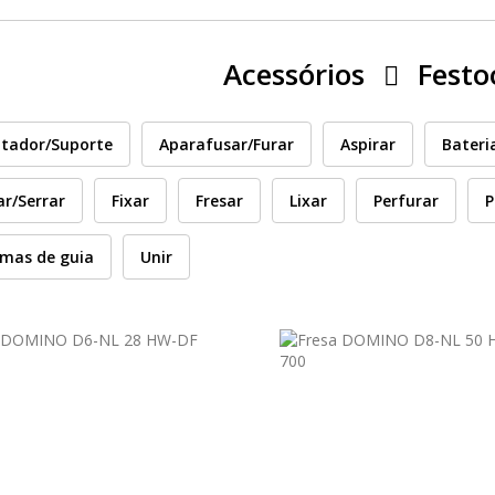
Acessórios
Festo
tador/Suporte
Aparafusar/Furar
Aspirar
Bateri
ar/Serrar
Fixar
Fresar
Lixar
Perfurar
P
emas de guia
Unir