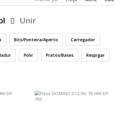
ol
Unir
a
Bits/Ponteira/Aperto
Carregador
ladur
Polir
Pratos/Bases
Respigar