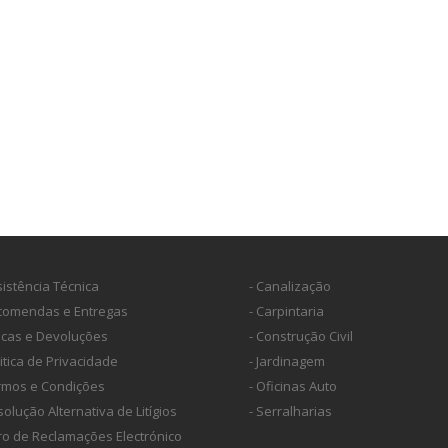
sistência Técnica
- Canalização
ncomendas e Entregas
- Carpintaria
ocas e Devoluções
- Construção Civil
litica de Privacidade
- Jardinagem
ermos e Condições
- Oficinas Auto
solução Alternativa de Litígios
- Serralharias
vro de Reclamações Electrónico