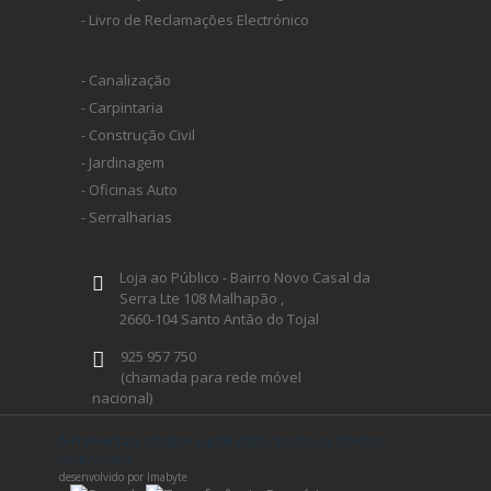
- Livro de Reclamações Electrónico
- Canalização
- Carpintaria
- Construção Civil
- Jardinagem
- Oficinas Auto
- Serralharias
Loja ao Público - Bairro Novo Casal da
Serra Lte 108 Malhapão ,
2660-104 Santo Antão do Tojal
925 957 750
(chamada para rede móvel
nacional)
geral@ferramentaprofissional.pt
ferramentaprofissional.pt® 2026 - todos os direitos
reservados
desenvolvido por Imabyte