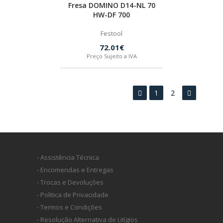
Fresa DOMINO D14-NL 70
HW-DF 700
Festool
72.01€
Preço Sujeito a IVA
1
2
- Assistência Técnica
- Encomendas e Entregas
- Trocas e Devoluções
- Politica de Privacidade
- Termos e Condições
- Resolução Alternativa de Litígios