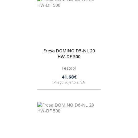
BOSTIK
OUTRAS MARCAS
FIAC
Fresa DOMINO D5-NL 20
HW-DF 500
KEY BLADES & FIXINGS
Festool
41.68€
Preço Sujeito a IVA
SIA ABRASIVES
METABO
INDEX