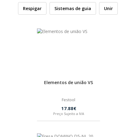
Respigar
Sistemas de guia
Unir
HUSQVARNA
WIHA
CMT ORANGE TOOLS
STABILA
Elementos de união VS
SAGOLA
Festool
BEX
17.88€
Preço Sujeito a IVA
IZAR