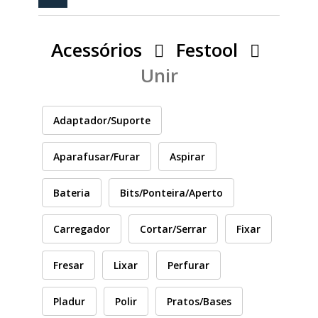
PEÇAS
MANÓMETRO
Acessórios
Festool
FIXAÇÃO
Unir
ILUMINAÇÃO
FESTOOL
Adaptador/Suporte
ARTIGOS PARA FÃS
MÁQUINAS DE BRINCAR
Aparafusar/Furar
Aspirar
Bateria
Bits/Ponteira/Aperto
MARCAS
Carregador
Cortar/Serrar
Fixar
FESTOOL
Fresar
Lixar
Perfurar
Pladur
Polir
Pratos/Bases
FEIN