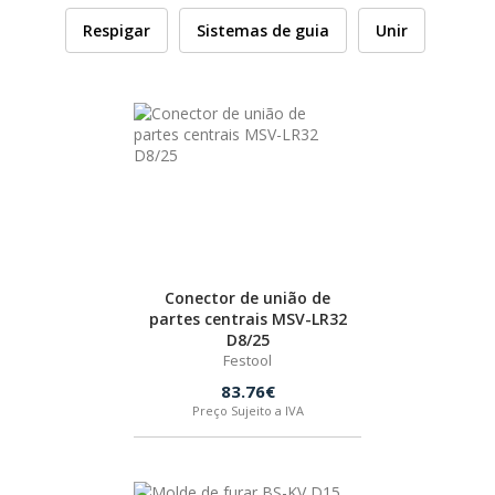
Respigar
Sistemas de guia
Unir
HUSQVARNA
WIHA
CMT ORANGE TOOLS
STABILA
Conector de união de
SAGOLA
partes centrais MSV-LR32
D8/25
Festool
BEX
83.76€
Preço Sujeito a IVA
IZAR