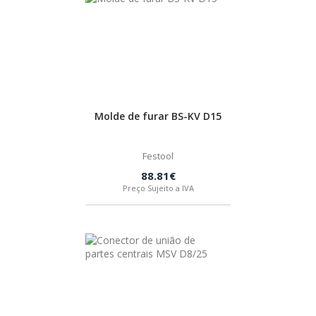
BOSTIK
OUTRAS MARCAS
FIAC
Molde de furar BS-KV D15
KEY BLADES & FIXINGS
Festool
88.81€
Preço Sujeito a IVA
SIA ABRASIVES
METABO
INDEX