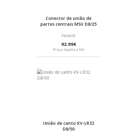
SPAX
Conector de união de
LORCOL
partes centrais MSV D8/25
Festool
BRENNENSTUHL
92.99€
Preço Sujeito a IVA
KREG
NAREX
União de canto KV-LR32
D8/50