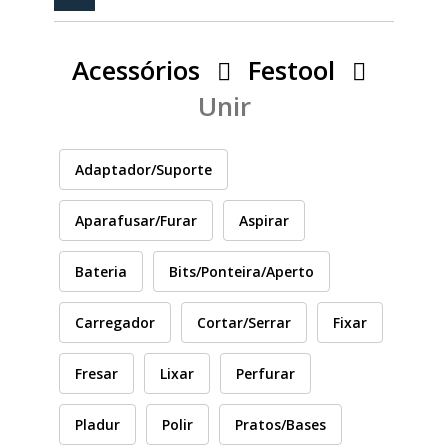
PEÇAS
MANÓMETRO
Acessórios
Festool
FIXAÇÃO
Unir
ILUMINAÇÃO
FESTOOL
Adaptador/Suporte
ARTIGOS PARA FÃS
MÁQUINAS DE BRINCAR
Aparafusar/Furar
Aspirar
Bateria
Bits/Ponteira/Aperto
MARCAS
Carregador
Cortar/Serrar
Fixar
FESTOOL
Fresar
Lixar
Perfurar
Pladur
Polir
Pratos/Bases
FEIN