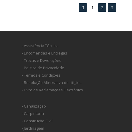
1
2
- Assistência Técnica
- Encomendas e Entregas
- Trocas e Devoluções
- Politica de Privacidade
- Termos e Condições
- Resolução Alternativa de Litígios
- Livro de Reclamações Electrónico
- Canalização
- Carpintaria
- Construção Civil
- Jardinagem