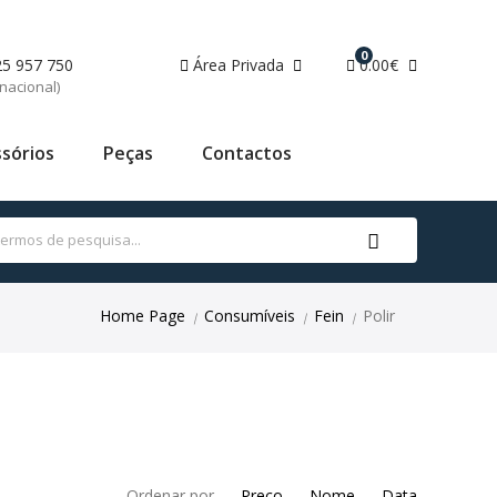
0
25 957 750
Área Privada
0.00€
nacional)
sórios
Peças
Contactos
Home Page
Consumíveis
Fein
Polir
|
|
|
Ordenar por
Preço
Nome
Data