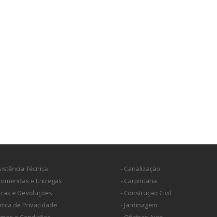
sistência Técnica
- Canalização
ncomendas e Entregas
- Carpintaria
ocas e Devoluções
- Construção Civil
litica de Privacidade
- Jardinagem