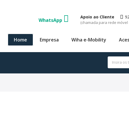
Apoio ao Cliente
9
WhatsApp
(chamada para rede móvel 
Home
Empresa
Wiha e-Mobility
Aces