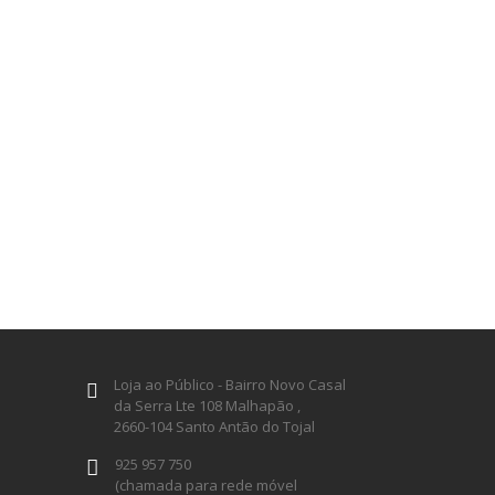
Loja ao Público - Bairro Novo Casal
da Serra Lte 108 Malhapão ,
2660-104 Santo Antão do Tojal
925 957 750
(chamada para rede móvel