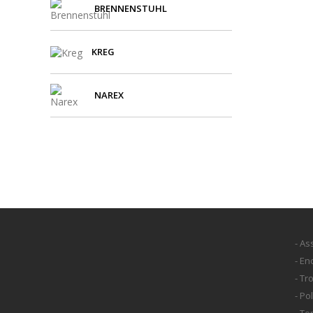
BRENNENSTUHL
KREG
NAREX
- As
- E
- Tr
- Po