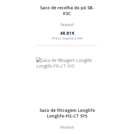
Saco de recolha do pó SB-
BOSTIK
KSC
Festool
OUTRAS MARCAS
48.81€
Preço Sujeito a IVA
FIAC
KEY BLADES & FIXINGS
SIA ABRASIVES
METABO
Saco de filtragem Longlife
Longlife-FIS-CT SYS
INDEX
Festool