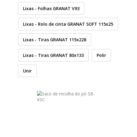
Lixas - Folhas GRANAT V93
HUSQVARNA
Lixas - Rolo de cinta GRANAT SOFT 115x25
WIHA
Lixas - Tiras GRANAT 115x228
CMT ORANGE TOOLS
Lixas - Tiras GRANAT 80x133
Polir
STABILA
Unir
SAGOLA
BEX
IZAR