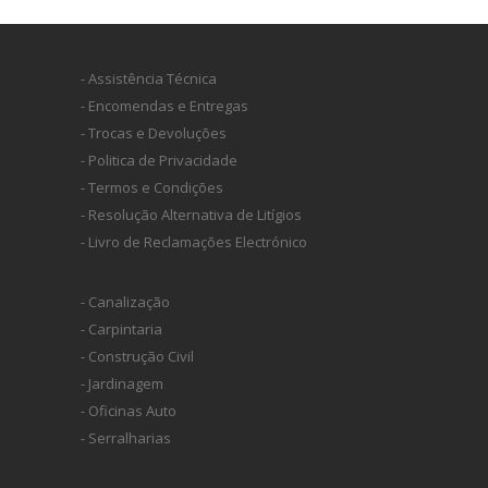
- Assistência Técnica
- Encomendas e Entregas
- Trocas e Devoluções
- Politica de Privacidade
- Termos e Condições
- Resolução Alternativa de Litígios
- Livro de Reclamações Electrónico
- Canalização
- Carpintaria
- Construção Civil
- Jardinagem
- Oficinas Auto
- Serralharias