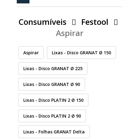
PEÇAS
MANÓMETRO
Consumíveis
Festool
FIXAÇÃO
Aspirar
ILUMINAÇÃO
FESTOOL
Aspirar
Lixas - Disco GRANAT Ø 150
ARTIGOS PARA FÃS
MÁQUINAS DE BRINCAR
Lixas - Disco GRANAT Ø 225
Lixas - Disco GRANAT Ø 90
MARCAS
Lixas - Disco PLATIN 2 Ø 150
FESTOOL
Lixas - Disco PLATIN 2 Ø 90
Lixas - Folhas GRANAT Delta
FEIN