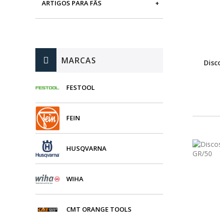
ARTIGOS PARA FÃS
MÁQUINAS DE BRINCAR
MARCAS
Disc
FESTOOL
FEIN
HUSQVARNA
WIHA
CMT ORANGE TOOLS