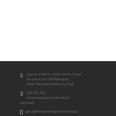
Loja ao Público - Bairro Novo Casal
da Serra Lte 108 Malhapão ,
2660-104 Santo Antão do Tojal
925 957 750
(chamada para rede móvel
nacional)
geral@ferramentaprofissional.pt