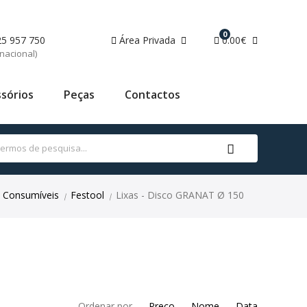
0
25 957 750
Área Privada
0.00€
nacional)
sórios
Peças
Contactos
Consumíveis
Festool
Lixas - Disco GRANAT Ø 150
|
|
Ordenar por
Preço
Nome
Data