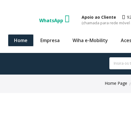
Apoio ao Cliente
9
WhatsApp
(chamada para rede móvel 
Home
Empresa
Wiha e-Mobility
Aces
Home Page
|