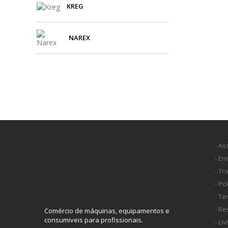
KREG
NAREX
- As
- E
- Tr
- Po
- T
- Re
Comércio de máquinas, equipamentos e
consumiveis para profissionais.
- Li