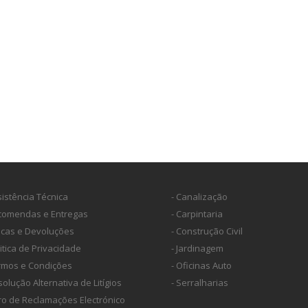
sistência Técnica
- Canalização
ncomendas e Entregas
- Carpintaria
ocas e Devoluções
- Construção Civil
litica de Privacidade
- Jardinagem
ermos e Condições
- Oficinas Auto
solução Alternativa de Litígios
- Serralharias
vro de Reclamações Electrónico