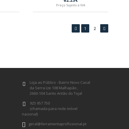
62.23€
Preço Sujeito a IVA
1
2
Loja ao Público - Bairro Novo Casal
da Serra Lte 108 Malhapão ,
2660-104 Santo Antão do Tojal
925 957 750
(chamada para rede móvel
nacional)
geral@ferramentaprofissional.pt