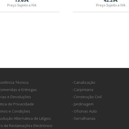
13.65€
42.29€
Preço Sujeito a IVA
Preço Sujeito a IVA
sistência Técnica
- Canalização
ncomendas e Entregas
- Carpintaria
ocas e Devoluções
- Construção Civil
litica de Privacidade
- Jardinagem
ermos e Condições
- Oficinas Auto
solução Alternativa de Litígios
- Serralharias
vro de Reclamações Electrónico