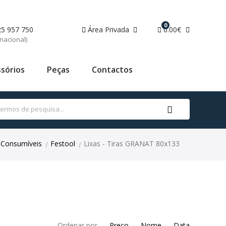
0
25 957 750
Área Privada
0.00€
nacional)
sórios
Peças
Contactos
Consumíveis
Festool
Lixas - Tiras GRANAT 80x133
|
|
Ordenar por
Preço
Nome
Data