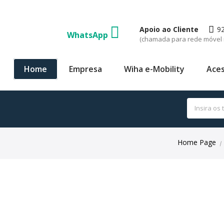
Apoio ao Cliente
9
WhatsApp
(chamada para rede móvel 
Home
Empresa
Wiha e-Mobility
Aces
Home Page
|