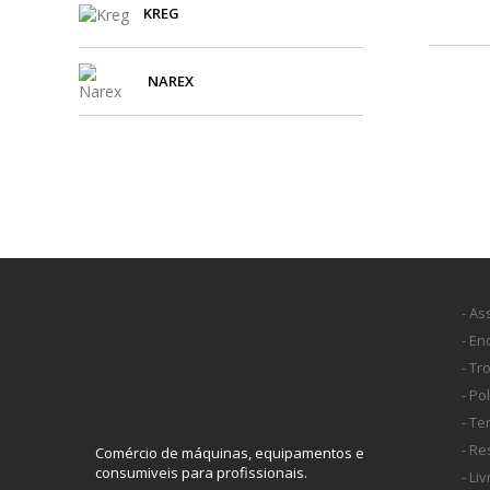
KREG
NAREX
- As
- E
- Tr
- Po
- T
- Re
Comércio de máquinas, equipamentos e
consumiveis para profissionais.
- Li