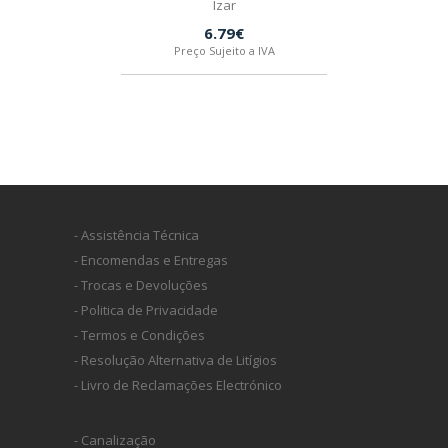
Izar
6.79€
Preço Sujeito a IVA
- Assistência Técnica
- Encomendas e Entregas
- Trocas e Devoluções
- Politica de Privacidade
- Termos e Condições
- Resolução Alternativa de Litígios
- Livro de Reclamações Electrónico
- Canalização