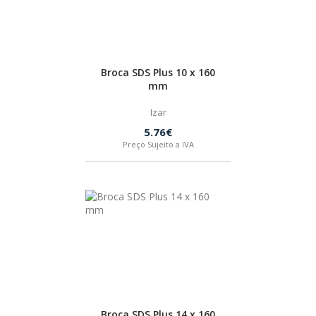
HUSQVARNA
WIHA
Broca SDS Plus 10 x 160
mm
Izar
CMT ORANGE TOOLS
5.76€
Preço Sujeito a IVA
STABILA
SAGOLA
BEX
IZAR
Broca SDS Plus 14 x 160