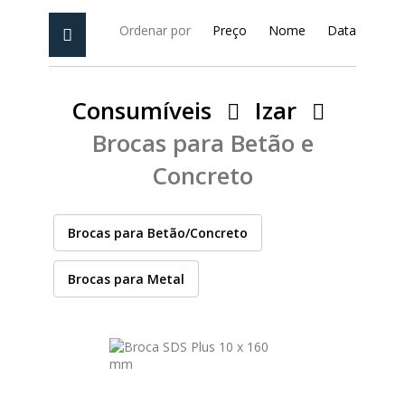
PEÇAS
MANÓMETRO
Ordenar por
Preço
Nome
Data
FIXAÇÃO
Consumíveis
Izar
ILUMINAÇÃO
FESTOOL
Brocas para Betão e
Concreto
ARTIGOS PARA FÃS
MÁQUINAS DE BRINCAR
Brocas para Betão/Concreto
MARCAS
Brocas para Metal
FESTOOL
FEIN