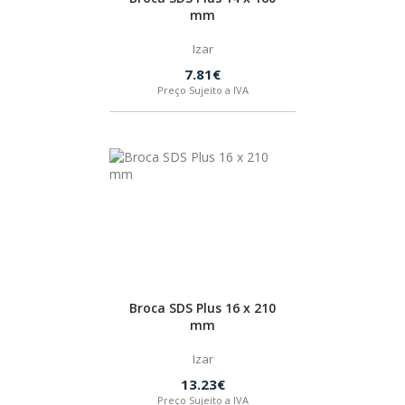
mm
BOSTIK
Izar
7.81€
OUTRAS MARCAS
Preço Sujeito a IVA
FIAC
KEY BLADES & FIXINGS
SIA ABRASIVES
METABO
Broca SDS Plus 16 x 210
mm
Izar
INDEX
13.23€
Preço Sujeito a IVA