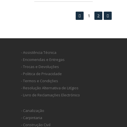
1
2
- Assistência Técnica
- Encomendas e Entregas
- Trocas e Devoluções
- Politica de Privacidade
- Termos e Condições
- Resolução Alternativa de Litígios
- Livro de Reclamações Electrónico
- Canalização
- Carpintaria
- Construção Civil