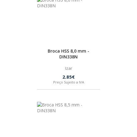
INDEX
SPAX
LORCOL
Broca HSS 8,0 mm -
DIN338N
BRENNENSTUHL
Izar
2.85€
KREG
Preço Sujeito a IVA
NAREX