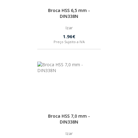
Broca HSS 6,5 mm -
FEIN
DIN338N
Izar
HUSQVARNA
1.96€
Preço Sujeito a IVA
WIHA
CMT ORANGE TOOLS
STABILA
SAGOLA
Broca HSS 7,0 mm -
DIN338N
BEX
Izar