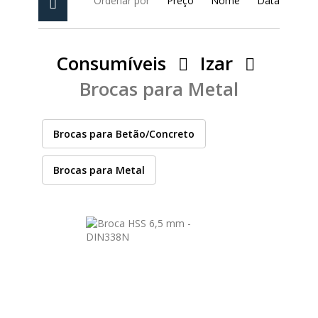
Ordenar por
Preço
Nome
Data
PEÇAS
MANÓMETRO
FIXAÇÃO
Consumíveis
Izar
Brocas para Metal
ILUMINAÇÃO
FESTOOL
Brocas para Betão/Concreto
ARTIGOS PARA FÃS
MÁQUINAS DE BRINCAR
Brocas para Metal
CASHBACK PRIMAVERA 2026
MARCAS
FESTOOL