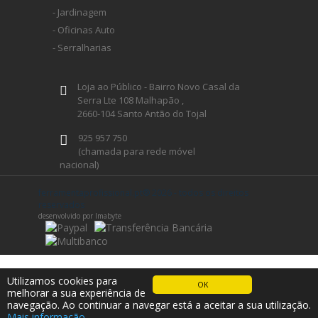
- Jardinagem
- Oficinas Auto
- Serralharias
Loja ao Público - Bairro Novo Casal da
Serra Lte 108 Malhapão ,
2660-104 Santo Antão do Tojal
925 957 750
(chamada para rede móvel
nacional)
geral@ferramentaprofissional.pt
ferramentaprofissional.pt® 2026 - todos os direitos
reservados
desenvolvido por Imabyte
Siga-nos
Utilizamos cookies para
OK
melhorar a sua experiência de
navegação. Ao continuar a navegar está a aceitar a sua utilização.
Mais informação