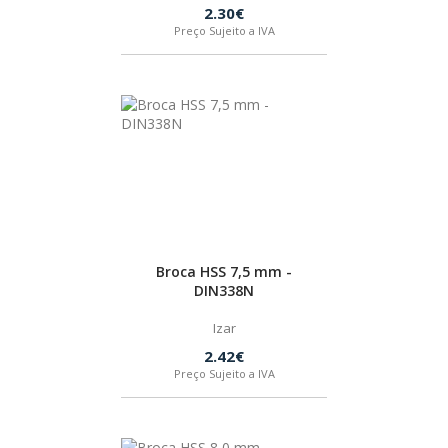
2.30€
IZAR
Preço Sujeito a IVA
BOSTIK
OUTRAS MARCAS
FIAC
Broca HSS 7,5 mm -
KEY BLADES & FIXINGS
DIN338N
Izar
SIA ABRASIVES
2.42€
Preço Sujeito a IVA
METABO