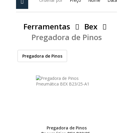
Ordenar por
Preço
Nome
Data
PEÇAS
MANÓMETRO
FIXAÇÃO
Ferramentas
Bex
Pregadora de Pinos
ILUMINAÇÃO
FESTOOL
Pregadora de Pinos
ARTIGOS PARA FÃS
MÁQUINAS DE BRINCAR
MARCAS
FESTOOL
FEIN
Pregadora de Pinos