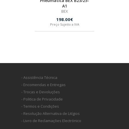
Pneumática BEX B23/25-
A1
BEX
HUSQVARNA
198.00€
Preço Sujeito a IVA
WIHA
CMT ORANGE TOOLS
STABILA
- Assistência Técnica
SAGOLA
- Encomendas e Entregas
- Trocas e Devoluções
- Politica de Privacidade
BEX
- Termos e Condições
- Resolução Alternativa de Litígios
IZAR
- Livro de Reclamações Electrónico