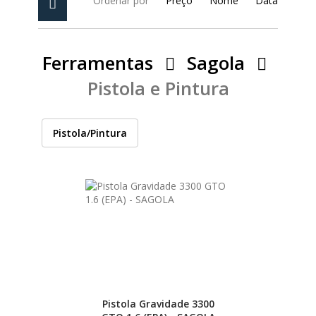
Ordenar por
Preço
Nome
Data
PEÇAS
MANÓMETRO
FIXAÇÃO
Ferramentas
Sagola
Pistola e Pintura
ILUMINAÇÃO
FESTOOL
Pistola/Pintura
ARTIGOS PARA FÃS
MÁQUINAS DE BRINCAR
MARCAS
FESTOOL
FEIN
Pistola Gravidade 3300