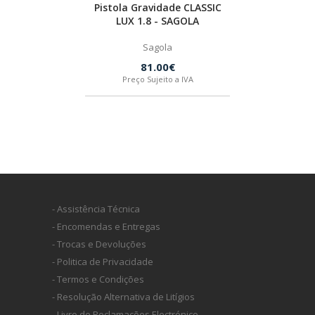
Pistola Gravidade CLASSIC
LUX 1.8 - SAGOLA
Sagola
81.00€
Preço Sujeito a IVA
- Assistência Técnica
- Encomendas e Entregas
- Trocas e Devoluções
- Politica de Privacidade
- Termos e Condições
- Resolução Alternativa de Litígios
- Livro de Reclamações Electrónico