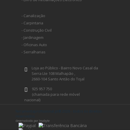
- Canalização
- Carpintaria
- Construção Civil
- Jardinagem
- Oficinas Auto
- Serralharias
Loja ao Público - Bairro Novo Casal da
Serra Lte 108 Malhapão ,
2660-104 Santo Antão do Tojal
925 957 750
(chamada para rede móvel
nacional)
geral@ferramentaprofissional.pt
ferramentaprofissional.pt® 2026 - todos os direitos
reservados
desenvolvido por Imabyte
Siga-nos