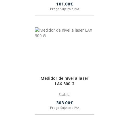
101.00€
BOSTIK
Preço Sujeito a IVA
OUTRAS MARCAS
FIAC
KEY BLADES & FIXINGS
Medidor de nível a laser
SIA ABRASIVES
LAX 300 G
Stabila
METABO
303.00€
Preço Sujeito a IVA
INDEX