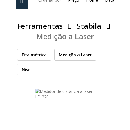
Ordenar por
Preço
Nome
Data
PEÇAS
MANÓMETRO
FIXAÇÃO
Ferramentas
Stabila
Medição a Laser
ILUMINAÇÃO
FESTOOL
Fita métrica
Medição a Laser
ARTIGOS PARA FÃS
MÁQUINAS DE BRINCAR
Nível
MARCAS
FESTOOL
FEIN