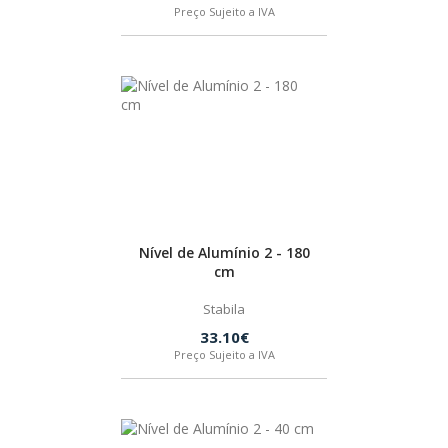
Preço Sujeito a IVA
IZAR
BOSTIK
OUTRAS MARCAS
FIAC
Nível de Alumínio 2 - 180
cm
KEY BLADES & FIXINGS
Stabila
SIA ABRASIVES
33.10€
Preço Sujeito a IVA
METABO