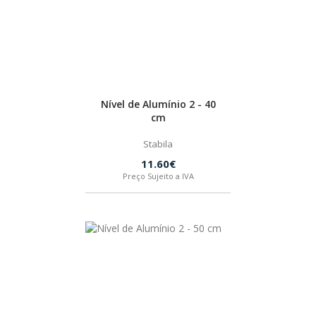
INDEX
SPAX
LORCOL
Nível de Alumínio 2 - 40
cm
BRENNENSTUHL
Stabila
11.60€
Preço Sujeito a IVA
KREG
NAREX