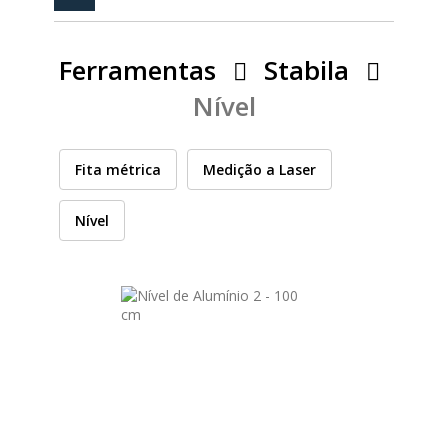
PEÇAS
MANÓMETRO
Ferramentas
Stabila
FIXAÇÃO
Nível
ILUMINAÇÃO
FESTOOL
Fita métrica
Medição a Laser
ARTIGOS PARA FÃS
MÁQUINAS DE BRINCAR
Nível
CASHBACK PRIMAVERA 2026
MARCAS
FESTOOL