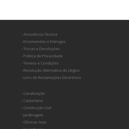
- Assistência Técnica
- Encomendas e Entregas
- Trocas e Devoluções
- Politica de Privacidade
- Termos e Condições
- Resolução Alternativa de Litígios
- Livro de Reclamações Electrónico
- Canalização
- Carpintaria
- Construção Civil
- Jardinagem
- Oficinas Auto