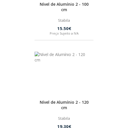
Nível de Alumínio 2 - 100
cm
FEIN
Stabila
15.50€
HUSQVARNA
Preço Sujeito a IVA
WIHA
CMT ORANGE TOOLS
STABILA
SAGOLA
Nível de Alumínio 2 - 120
cm
BEX
Stabila
19.30€