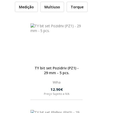
Medição
Multiuso
Torque
HUSQVARNA
WIHA
CMT ORANGE TOOLS
STABILA
TY bit set Pozidriv (PZ1) -
SAGOLA
29 mm - 5 pcs.
Wiha
BEX
12.90€
Preço Sujeito a IVA
IZAR