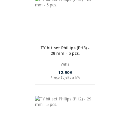
BOSTIK
OUTRAS MARCAS
FIAC
TY bit set Phillips (PH3) -
29 mm - 5 pcs.
KEY BLADES & FIXINGS
Wiha
12.90€
Preço Sujeito a IVA
SIA ABRASIVES
METABO
INDEX