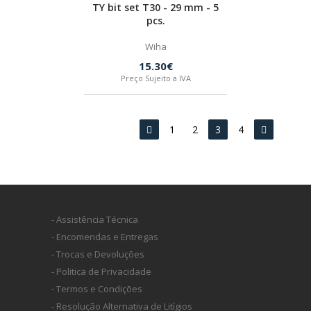
TY bit set T30 - 29 mm - 5
pcs.
Wiha
15.30€
Preço Sujeito a IVA
1
2
3
4
- Assistência Técnica
- Encomendas e Entregas
- Trocas e Devoluções
- Politica de Privacidade
- Termos e Condições
- Resolução Alternativa de Litígios