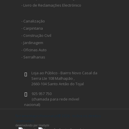
- Livro de Reclamações Electrónico
- Canalização
- Carpintaria
- Construção Civil
- Jardinagem
- Oficinas Auto
- Serralharias
Loja ao Público - Bairro Novo Casal da
Serra Lte 108 Malhapão ,
2660-104 Santo Antão do Tojal
925 957 750
(chamada para rede móvel
nacional)
geral@ferramentaprofissional.pt
ferramentaprofissional.pt® 2026 - todos os direitos
reservados
desenvolvido por Imabyte