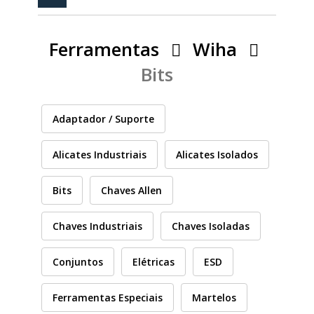
PEÇAS
MANÓMETRO
Ferramentas
Wiha
FIXAÇÃO
Bits
ILUMINAÇÃO
FESTOOL
Adaptador / Suporte
ARTIGOS PARA FÃS
MÁQUINAS DE BRINCAR
Alicates Industriais
Alicates Isolados
Bits
Chaves Allen
MARCAS
Chaves Industriais
Chaves Isoladas
FESTOOL
Conjuntos
Elétricas
ESD
Ferramentas Especiais
Martelos
FEIN