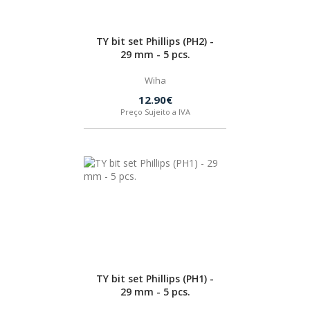
SPAX
TY bit set Phillips (PH2) -
LORCOL
29 mm - 5 pcs.
Wiha
BRENNENSTUHL
12.90€
Preço Sujeito a IVA
KREG
NAREX
TY bit set Phillips (PH1) -
29 mm - 5 pcs.