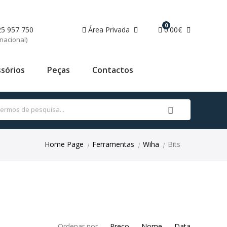
0
25 957 750
Área Privada
0.00€
nacional)
sórios
Peças
Contactos
Home Page
Ferramentas
Wiha
Bits
|
|
|
Ordenar por
Preço
Nome
Data