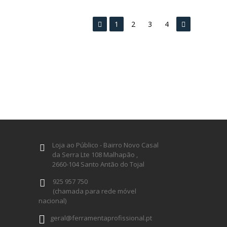
1
2
3
4
Loja ao Público - Bairro Novo Casal
da Serra Lte 108 Malhapão ,
2660-104 Santo Antão do Tojal
925 957 750
(chamada para rede móvel
nacional)
geral@ferramentaprofissional.pt