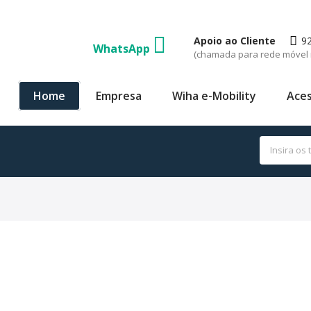
Apoio ao Cliente
9
WhatsApp
(chamada para rede móvel 
Home
Empresa
Wiha e-Mobility
Aces