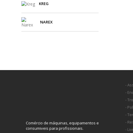
KREG
NAREX
- As
- E
- Tr
- Po
- T
- Re
Comércio de máquinas, equipamentos e
consumiveis para profissionais.
- Li