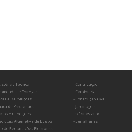
sistência Técnica
- Canalização
ncomendas e Entregas
- Carpintaria
ocas e Devoluções
- Construção Civil
litica de Privacidade
- Jardinagem
ermos e Condições
- Oficinas Auto
solução Alternativa de Litígios
- Serralharias
vro de Reclamações Electrónico