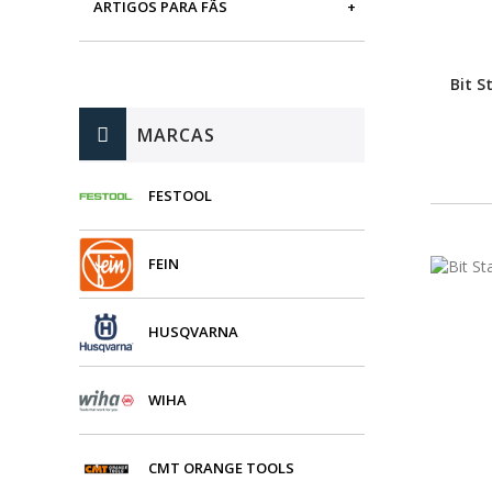
ARTIGOS PARA FÃS
MÁQUINAS DE BRINCAR
Bit S
MARCAS
FESTOOL
FEIN
HUSQVARNA
WIHA
CMT ORANGE TOOLS