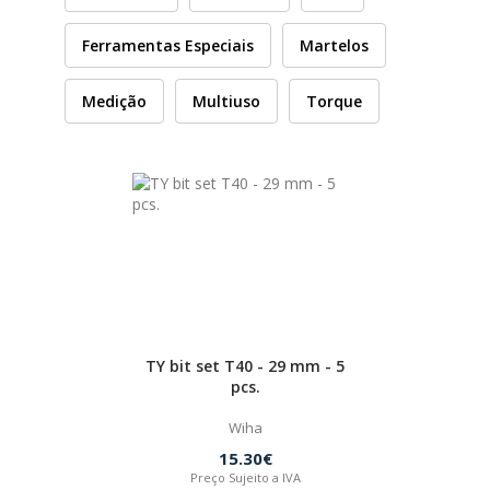
HUSQVARNA
Ferramentas Especiais
Martelos
Medição
Multiuso
Torque
WIHA
CMT ORANGE TOOLS
STABILA
SAGOLA
TY bit set T40 - 29 mm - 5
BEX
pcs.
Wiha
IZAR
15.30€
Preço Sujeito a IVA