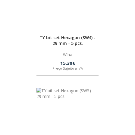
SPAX
LORCOL
TY bit set Hexagon (SW4) -
BRENNENSTUHL
29 mm - 5 pcs.
Wiha
KREG
15.30€
Preço Sujeito a IVA
NAREX