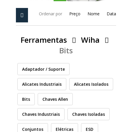
PEÇAS
MANÓMETRO
Ordenar por
Preço
Nome
Data
FIXAÇÃO
Ferramentas
Wiha
ILUMINAÇÃO
FESTOOL
Bits
ARTIGOS PARA FÃS
MÁQUINAS DE BRINCAR
Adaptador / Suporte
Alicates Industriais
Alicates Isolados
MARCAS
Bits
Chaves Allen
FESTOOL
Chaves Industriais
Chaves Isoladas
FEIN
Conjuntos
Elétricas
ESD