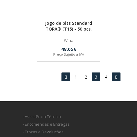
Jogo de bits Standard
TORX® (T15) - 50 pcs.
Wiha
48.05€
Preço Sujeito a IVA
1
2
3
4
- Assistência Técnica
- Encomendas e Entregas
- Trocas e Devoluções