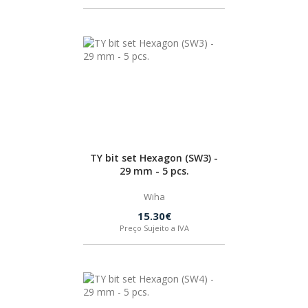
BOSTIK
OUTRAS MARCAS
FIAC
KEY BLADES & FIXINGS
TY bit set Hexagon (SW3) -
29 mm - 5 pcs.
SIA ABRASIVES
Wiha
15.30€
Preço Sujeito a IVA
METABO
INDEX