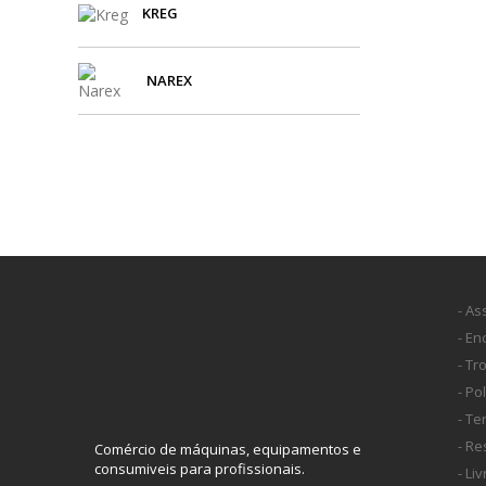
KREG
NAREX
- As
- E
- Tr
- Po
- T
- Re
Comércio de máquinas, equipamentos e
consumiveis para profissionais.
- Li