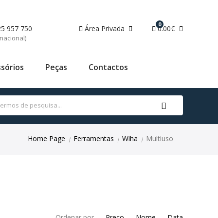
0
25 957 750
Área Privada
0.00€
nacional)
sórios
Peças
Contactos
Home Page
Ferramentas
Wiha
Multiuso
|
|
|
Ordenar por
Preço
Nome
Data