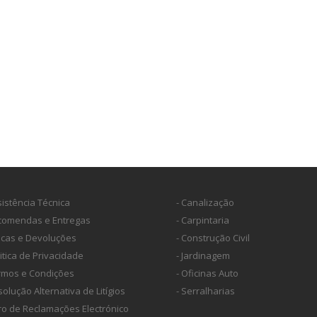
sistência Técnica
- Canalização
ncomendas e Entregas
- Carpintaria
ocas e Devoluções
- Construção Civil
litica de Privacidade
- Jardinagem
ermos e Condições
- Oficinas Auto
solução Alternativa de Litígios
- Serralharias
vro de Reclamações Electrónico