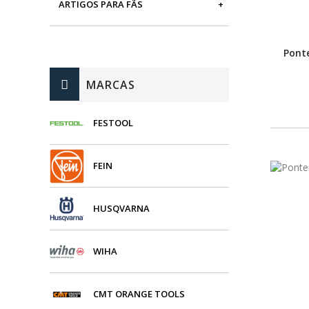
ARTIGOS PARA FÃS
MÁQUINAS DE BRINCAR
Pont
MARCAS
FESTOOL
FEIN
HUSQVARNA
WIHA
CMT ORANGE TOOLS