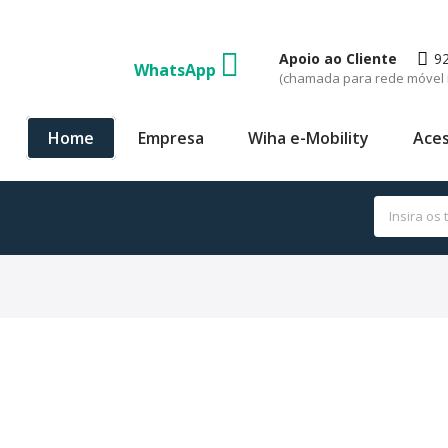
Apoio ao Cliente
9
WhatsApp
(chamada para rede móvel 
Home
Empresa
Wiha e-Mobility
Aces