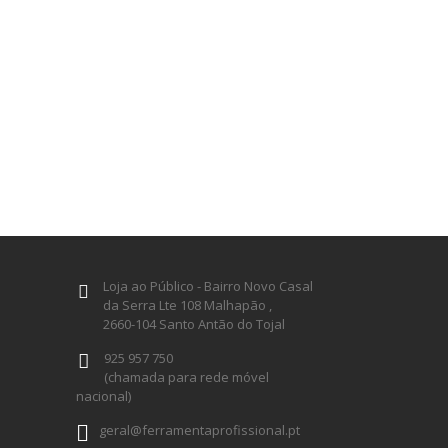
Loja ao Público - Bairro Novo Casal
da Serra Lte 108 Malhapão ,
2660-104 Santo Antão do Tojal
925 957 750
(chamada para rede móvel
nacional)
geral@ferramentaprofissional.pt